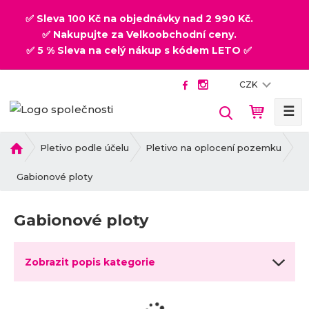
✅ Sleva 100 Kč na objednávky nad 2 990 Kč.
✅ Nakupujte za Velkoobchodní ceny.
✅ 5 % Sleva na celý nákup s kódem LETO ✅
CZK
☰
V
y
h
Ú
Pletivo podle účelu
Pletivo na oplocení pozemku
v
l
o
Gabionové ploty
e
d
d
n
a
Gabionové ploty
í
t
s
t
Zobrazit popis kategorie
r
a
n