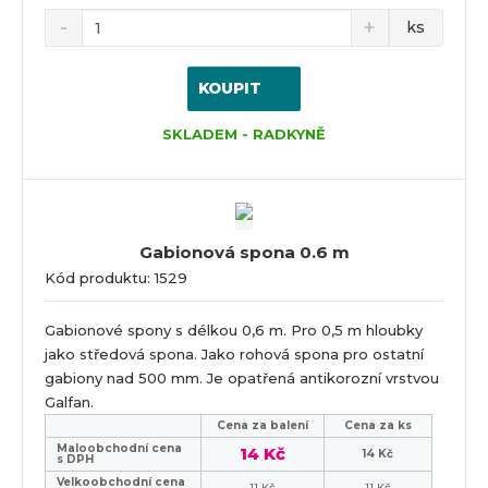
ks
KOUPIT
SKLADEM - RADKYNĚ
Gabionová spona 0.6 m
Kód produktu: 1529
Gabionové spony s délkou 0,6 m. Pro 0,5 m hloubky
jako středová spona. Jako rohová spona pro ostatní
gabiony nad 500 mm. Je opatřená antikorozní vrstvou
Galfan.
Cena za balení
Cena za ks
Maloobchodní cena
14 Kč
14 Kč
s DPH
Velkoobchodní cena
11 Kč
11 Kč