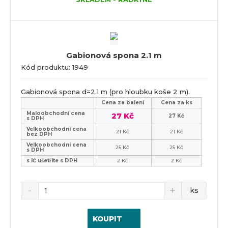
Gabionová spona 2.1 m
Kód produktu: 1949
Gabionová spona d=2.1 m (pro hloubku koše 2 m).
Cena za balení
Cena za ks
Maloobchodní cena
27 Kč
27 Kč
s DPH
Velkoobchodní cena
21 Kč
21 Kč
bez DPH
Velkoobchodní cena
25 Kč
25 Kč
s DPH
s IČ ušetříte s DPH
2 Kč
2 Kč
ks
KOUPIT