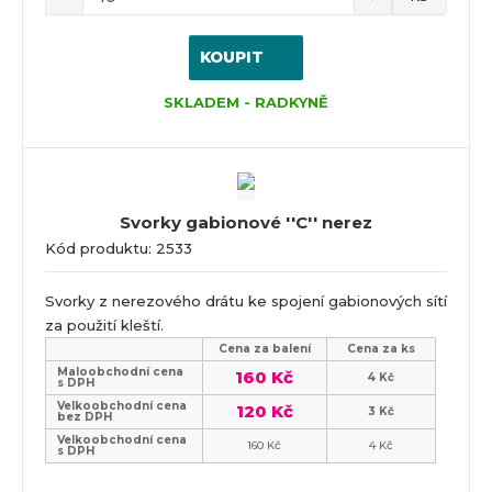
KOUPIT
SKLADEM - RADKYNĚ
Svorky gabionové ''C'' nerez
Kód produktu: 2533
Svorky z nerezového drátu ke spojení gabionových sítí
za použití kleští.
Cena za balení
Cena za ks
Maloobchodní cena
160 Kč
4 Kč
s DPH
Velkoobchodní cena
120 Kč
3 Kč
bez DPH
Velkoobchodní cena
160 Kč
4 Kč
s DPH