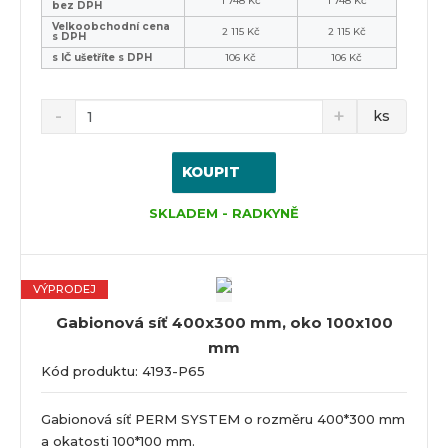
1 748 Kč
1 748 Kč
bez DPH
Velkoobchodní cena
2 115 Kč
2 115 Kč
s DPH
s IČ ušetříte s DPH
106 Kč
106 Kč
ks
KOUPIT
SKLADEM - RADKYNĚ
VÝPRODEJ
Gabionová síť 400x300 mm, oko 100x100
mm
Kód produktu: 4193-P65
Gabionová síť PERM SYSTEM o rozměru 400*300 mm
a okatosti 100*100 mm.