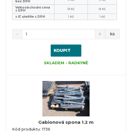
bez DPH
Velkoobchodní cena
13 Kč
13 Kč
s DPH
s IČ ušetříte s DPH
1 Kč
1 Kč
ks
KOUPIT
SKLADEM - RADKYNĚ
Gabionová spona 1.2 m
Kód produktu: 1736