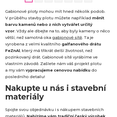
Gabionové ploty mohou mít hned několik podob.
V průběhu stavby plotu můžete například
měnit
barvu kamenů nebo z nich vytvářet určitý
vzor
. Vždy ale dbejte na to, aby byly kameny o něco
větší, než samotná oka
gabionové sítě
. Ta je
vyrobena z velmi kvalitního
galfanového drátu
FeZnAl
, který má třikrát delší životnost, než
pozinkovaný drát. Gabionové sítě vyrábíme ve
vlastním závodě. Zašlete nám váš projekt plotu
a my vám
vypracujeme cenovou nabídku
do
posledního detailu!
Nakupte u nás i stavební
materiály
Spojte svou objednávku i s nákupem stavebních
materiálů.
Nabízíme vám tradiční český výrobek