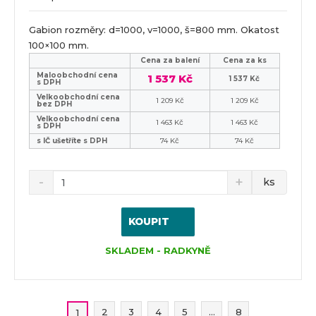
Gabion rozměry: d=1000, v=1000, š=800 mm. Okatost
100×100 mm.
Cena za balení
Cena za ks
Maloobchodní cena
1 537 Kč
1 537 Kč
s DPH
Velkoobchodní cena
1 209 Kč
1 209 Kč
bez DPH
Velkoobchodní cena
1 463 Kč
1 463 Kč
s DPH
s IČ ušetříte s DPH
74 Kč
74 Kč
ks
KOUPIT
SKLADEM - RADKYNĚ
2
3
4
5
...
8
1