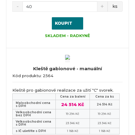
ks
KOUPIT
SKLADEM - RADKYNĚ
Kleště gabionové - manuální
Kód produktu: 2564
Kleště pro gabionové realizace za užití "C" svorek.
Cena za balení
Cena za ks
Maloobchodní cena
24 514 Kč
24 514 Kč
s DPH
Velkoobchodní cena
19 294 Kč
19 294 Kč
bez DPH
Velkoobchodní cena
23 346 Kč
23 346 Kč
s DPH
s IČ ušetříte s DPH
1 168 Kč
1 168 Kč