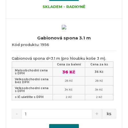
SKLADEM - RADKYNĚ
Gabionová spona 3.1 m
Kód produktu: 1956
Gabionová spona d=3.1 m (pro hloubku koše 3 m).
Cena za balení
Cena za ks
Maloobchodní cena
36 Kč
36 Kč
s DPH
Velkoobchodní cena
28 Kč
28 Kč
bez DPH
Velkoobchodní cena
34 Kč
34 Kč
s DPH
s IČ ušetříte s DPH
2 Kč
2 Kč
ks