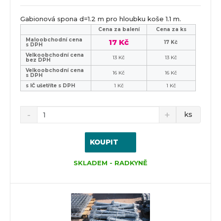
Gabionová spona d=1.2 m pro hloubku koše 1.1 m.
Cena za balení
Cena za ks
Maloobchodní cena
17 Kč
17 Kč
s DPH
Velkoobchodní cena
13 Kč
13 Kč
bez DPH
Velkoobchodní cena
16 Kč
16 Kč
s DPH
s IČ ušetříte s DPH
1 Kč
1 Kč
ks
KOUPIT
SKLADEM - RADKYNĚ