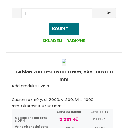
ks
KOUPIT
SKLADEM - RADKYNĚ
Gabion 2000x500x1000 mm, oko 100x100
mm
Kód produktu: 2670
Gabion rozměry: d=2000, v=500, š/hl.=1000
mm. Okatost 100×100 mm.
Cena za balení
Cena za ks
Maloobchodní cena
2 221 Kč
2 221 Kč
s DPH
Velkoobchodní cena