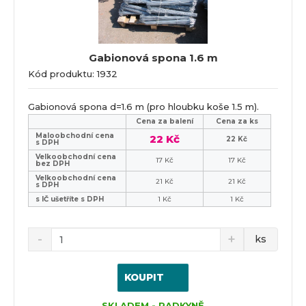
Gabionová spona 1.6 m
Kód produktu: 1932
Gabionová spona d=1.6 m (pro hloubku koše 1.5 m).
Cena za balení
Cena za ks
Maloobchodní cena
22 Kč
22 Kč
s DPH
Velkoobchodní cena
17 Kč
17 Kč
bez DPH
Velkoobchodní cena
21 Kč
21 Kč
s DPH
s IČ ušetříte s DPH
1 Kč
1 Kč
ks
KOUPIT
SKLADEM - RADKYNĚ