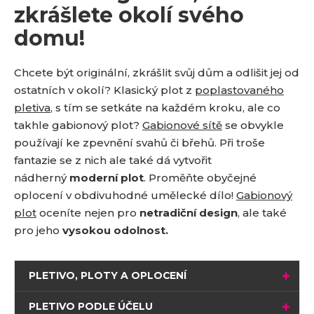
zkrášlete okolí svého
domu!
Chcete být originální, zkrášlit svůj dům a odlišit jej od
ostatních v okolí? Klasický plot z
poplastovaného
pletiva
, s tím se setkáte na každém kroku, ale co
takhle gabionový plot?
Gabionové sítě
se obvykle
používají ke zpevnění svahů či břehů. Při troše
fantazie se z nich ale také dá vytvořit
nádherný
moderní plot
. Proměňte obyčejné
oplocení v obdivuhodné umělecké dílo!
Gabionový
plot
oceníte nejen pro
netradiční design
, ale také
pro jeho
vysokou odolnost.
PLETIVO, PLOTY A OPLOCENÍ
PLETIVO PODLE ÚČELU