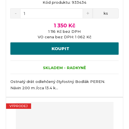
Kód produktu: 933434
ks
1 350 Kč
1 116 Kč bez DPH
VO cena bez DPH: 1 062 Kč
KOUPIT
SKLADEM - RADKYNĚ
Ostnatý drát odlehčený čtyřostný Bodlák PEREN.
Návin 200 m /cca 13.4 k...
VÝPRODEJ