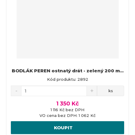
n
z
l
o
í
k
k
v
p
o
o
ý
r
o
v
v
v
d
ý
ý
ý
u
v
v
p
k
ý
ý
i
t
p
p
s
ů
i
i
BODLÁK PEREN ostnatý drát - zelený 200 m...
s
s
Kód produktu: 2892
ks
1 350 Kč
1 116 Kč bez DPH
VO cena bez DPH: 1 062 Kč
KOUPIT