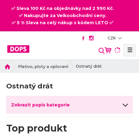
✅ Sleva 100 Kč na objednávky nad 2 990 Kč.
✅ Nakupujte za Velkoobchodní ceny.
✅ 5 % Sleva na celý nákup s kódem LETO ✅
CZK
☰
V
y
h
Ú
Ostnatý drát
Pletivo, ploty a oplocení
v
l
o
e
Ostnatý drát
d
d
n
a
í
t
Zobrazit popis kategorie
s
t
r
Top produkt
a
n