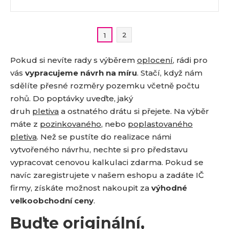
2
1
Pokud si nevíte rady s výběrem
oplocení
, rádi pro
vás
vypracujeme návrh na míru
. Stačí, když nám
sdělíte přesné rozměry pozemku včetně počtu
rohů. Do poptávky uveďte, jaký
druh
pletiva
a ostnatého drátu si přejete. Na výběr
máte z
pozinkovaného
, nebo
poplastovaného
pletiva
. Než se pustíte do realizace námi
vytvořeného návrhu, nechte si pro představu
vypracovat cenovou kalkulaci zdarma. Pokud se
navíc zaregistrujete v našem eshopu a zadáte IČ
firmy, získáte možnost nakoupit za
výhodné
velkoobchodní ceny
.
Buďte originální,