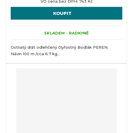
VO cena bez DPH: 743 Kč
KOUPIT
SKLADEM - RADKYNĚ
Ostnatý drát odlehčený čtyřostný Bodlák PEREN.
Návin 100 m /cca 6.7 kg...