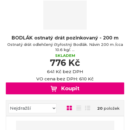
a
BODLÁK ostnatý drát pozinkovaný - 200 m
Ostnatý drát odlehčený čtyřostný Bodlák. Návin 200 m /cca
10.6 kg/. ...
SKLADEM
776 Kč
641 Kč bez DPH
VO cena bez DPH: 610 Kč
Koupit
Ř
O
T
Ř
20
položek
a
b
a
á
z
r
b
d
e
á
u
k