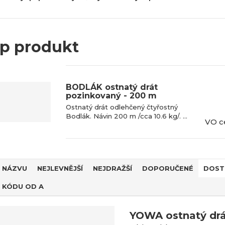
p produkt
BODLÁK ostnatý drát
pozinkovaný - 200 m
Ostnatý drát odlehčený čtyřostný
Bodlák. Návin 200 m /cca 10.6 kg/. ...
VO c
 NÁZVU
NEJLEVNĚJŠÍ
NEJDRAŽŠÍ
DOPORUČENÉ
DOST
 KÓDU OD A
YOWA ostnatý drá