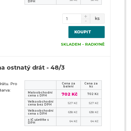
DPH
ks
KOUPIT
SKLADEM - RADKYNĚ
a ostnatý drát - 48/3
rátu. Pro
Cena za
Cena za
balení
ks
arva:
Maloobchodní
702 Kč
702 Kč
cena s DPH
Velkoobchodní
527 Kč
527 Kč
cena bez DPH
Velkoobchodní
638 Kč
638 Kč
cena s DPH
s IČ ušetříte s
64 Kč
64 Kč
DPH