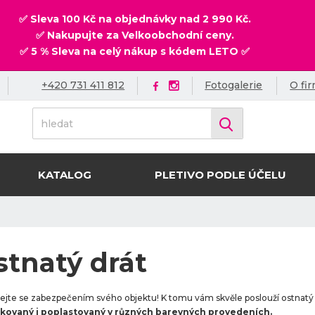
✅ Sleva 100 Kč na objednávky nad 2 990 Kč.
✅ Nakupujte za Velkoobchodní ceny.
✅ 5 % Sleva na celý nákup s kódem LETO ✅
+420 731 411 812
Fotogalerie
O fi
h
Vyhledat
l
e
d
KATALOG
PLETIVO PODLE ÚČELU
a
t
stnatý drát
jte se zabezpečením svého objektu! K tomu vám skvěle poslouží ostnatý
kovaný i poplastovaný v různých barevných provedeních.