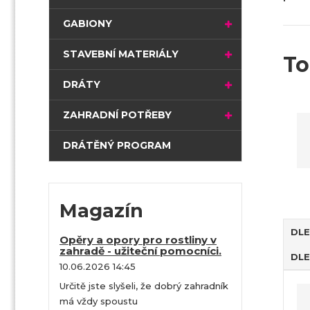
t
r
GABIONY
a
n
STAVEBNÍ MATERIÁLY
To
a
DRÁTY
ZAHRADNÍ POTŘEBY
DRÁTĚNÝ PROGRAM
Magazín
DLE
Opěry a opory pro rostliny v
zahradě - užiteční pomocníci.
DLE
10.06.2026 14:45
Ř
Určitě jste slyšeli, že dobrý zahradník
a
má vždy spoustu
z