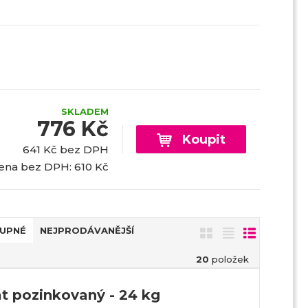
SKLADEM
776 Kč
Koupit
641 Kč bez DPH
ena bez DPH: 610 Kč
UPNÉ
NEJPRODÁVANĚJŠÍ
O
T
Ř
b
a
á
20
položek
r
b
d
á
u
k
t pozinkovaný - 24 kg
z
l
o