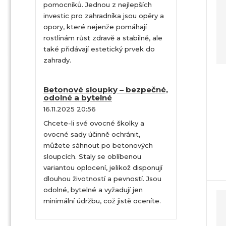
pomocníků. Jednou z nejlepších
e
investic pro zahradníka jsou opěry a
n
opory, které nejenže pomáhají
í
rostlinám růst zdravě a stabilně, ale
p
také přidávají estetický prvek do
r
zahrady.
o
d
u
Betonové sloupky – bezpečné,
odolné a bytelné
k
t
16.11.2025 20:56
ů
Chcete-li své ovocné školky a
ovocné sady účinně ochránit,
můžete sáhnout po betonových
sloupcích. Staly se oblíbenou
variantou oplocení, jelikož disponují
dlouhou životností a pevností. Jsou
odolné, bytelné a vyžadují jen
minimální údržbu, což jistě oceníte.