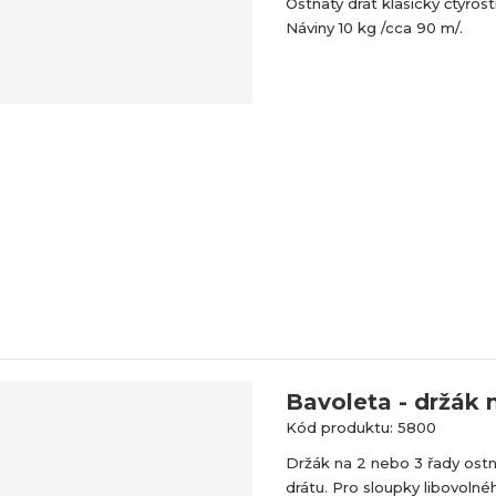
Ostnatý drát klasický čtyřos
Náviny 10 kg /cca 90 m/.
Bavoleta - držák n
Kód produktu: 5800
Držák na 2 nebo 3 řady ost
drátu. Pro sloupky libovolné