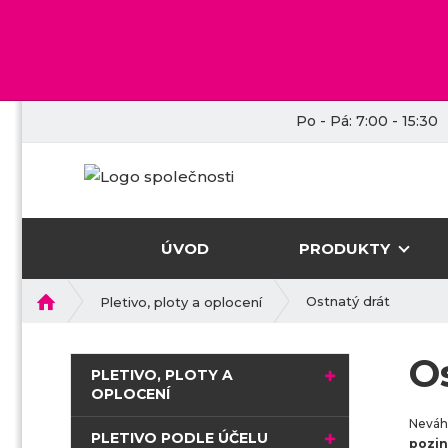
Po - Pá: 7:00 - 15:30
ÚVOD
PRODUKTY
Ú
Ostnatý drát
Pletivo, ploty a oplocení
v
o
O
d
PLETIVO, PLOTY A
n
OPLOCENÍ
í
Neváhe
s
PLETIVO PODLE ÚČELU
pozin