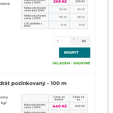
Maloobchodní
205 Kč
205 Kč
cena s DPH
elená.
Velkoobchodní
154 Kč
154 Kč
cena bez DPH
Velkoobchodní
186 Kč
186 Kč
cena s DPH
s IČ ušetříte s
19 Kč
19 Kč
DPH
ks
KOUPIT
SKLADEM - RADKYNĚ
rát pozinkovaný - 100 m
ostný
Cena za
Cena za
balení
ks
 kg/.
Maloobchodní
440 Kč
440 Kč
cena s DPH
Velkoobchodní