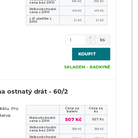
346 Kč
346 Kč
cena bez DPH
Velkoobchodní
419 Kč
419 Kč
cena s DPH
s IČ ušetříte s
21 Kč
21 Kč
DPH
ks
KOUPIT
SKLADEM - RADKYNĚ
a ostnatý drát - 60/2
rátu. Pro
Cena za
Cena za
balení
ks
arva:
Maloobchodní
507 Kč
507 Kč
cena s DPH
Velkoobchodní
399 Kč
399 Kč
cena bez DPH
Velkoobchodní