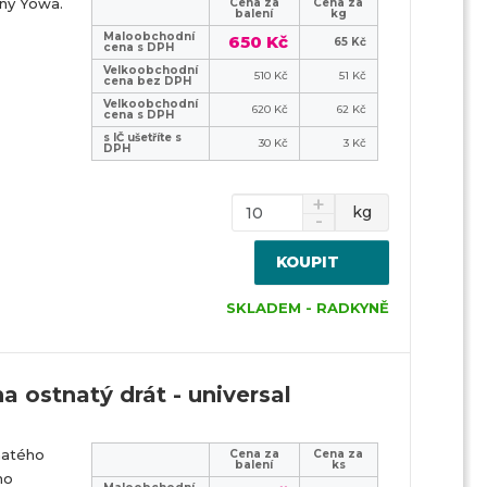
tný Yowa.
Cena za
Cena za
balení
kg
Maloobchodní
650 Kč
65 Kč
cena s DPH
Velkoobchodní
510 Kč
51 Kč
cena bez DPH
Velkoobchodní
620 Kč
62 Kč
cena s DPH
s IČ ušetříte s
30 Kč
3 Kč
DPH
kg
KOUPIT
SKLADEM - RADKYNĚ
a ostnatý drát - universal
natého
Cena za
Cena za
balení
ks
ho