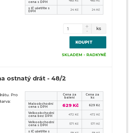
483 Kč
483 Kč
cena s DPH
s IČ ušetříte s
24 Kč
24 Kč
DPH
ks
KOUPIT
SKLADEM - RADKYNĚ
na ostnatý drát - 48/2
rátu. Pro
Cena za
Cena za
balení
ks
arva:
Maloobchodní
629 Kč
629 Kč
cena s DPH
Velkoobchodní
472 Kč
472 Kč
cena bez DPH
Velkoobchodní
571 Kč
571 Kč
cena s DPH
s IČ ušetříte s
58 Kč
58 Kč