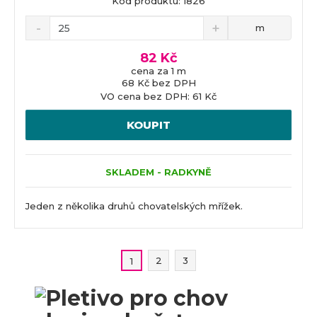
Kód produktu: 1826
m
82 Kč
cena za 1 m
68 Kč bez DPH
VO cena bez DPH: 61 Kč
KOUPIT
SKLADEM - RADKYNĚ
Jeden z několika druhů chovatelských mřížek.
2
3
1