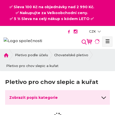
✅ Sleva 100 Kč na objednávky nad 2 990 Kč.
✅ Nakupujte za Velkoobchodní ceny.
✅ 5 % Sleva na celý nákup s kódem LETO ✅
CZK
☰
V
y
h
Ú
Pletivo podle účelu
Chovatelské pletivo
v
l
o
Pletivo pro chov slepic a kuřat
e
d
d
n
a
Pletivo pro chov slepic a kuřat
í
t
s
t
Zobrazit popis kategorie
r
a
n