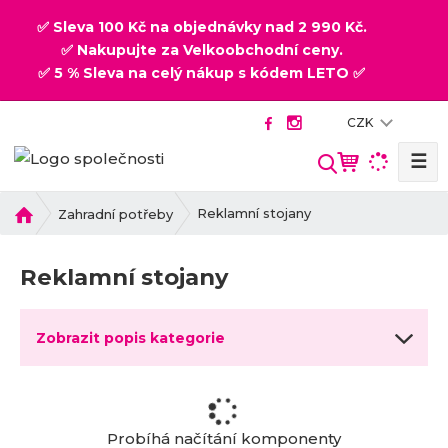
✅ Sleva 100 Kč na objednávky nad 2 990 Kč.
✅ Nakupujte za Velkoobchodní ceny.
✅ 5 % Sleva na celý nákup s kódem LETO ✅
CZK
☰
V
y
h
Ú
Reklamní stojany
Zahradní potřeby
v
l
o
e
Reklamní stojany
d
d
n
a
í
t
Zobrazit popis kategorie
s
t
r
a
n
Probíhá načítání komponenty