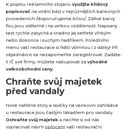
K popisu reklamního stojanu
využijte křídový
popisovač
na vodní bázi v nejrůznějších barevných
provedeních /doporučujeme bílou/. Zářivé barvy
fixu jsou viditelné i na velkou vzdálenost. Napsaný
text rychle zasychá a snadno jej setřete vlhkým
nebo dokonce i suchým hadříkem. Poledního
menu vaší restaurace si řidiči všimnou i z dálky! Při
objednávce se nezapomeňte zaregistrovat. Zadáte-
li IČ své firmy, můžete nakupovat za
výhodné
velkoobchodní ceny
.
Chraňte svůj majetek
před vandaly
Nově natřené stoly a lavičky na venkovní zahrádce
u restaurace jsou častým lákadlem pro vandaly.
Ochraňte svůj majetek
a nechte si od nás
vypracovat návrh
oplocení
vaší restaurační