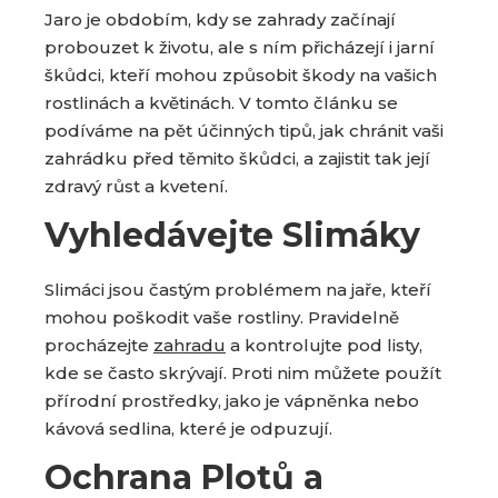
a
Jaro je obdobím, kdy se zahrady začínají
probouzet k životu, ale s ním přicházejí i jarní
škůdci, kteří mohou způsobit škody na vašich
rostlinách a květinách. V tomto článku se
podíváme na pět účinných tipů, jak chránit vaši
zahrádku před těmito škůdci, a zajistit tak její
zdravý růst a kvetení.
Vyhledávejte Slimáky
Slimáci jsou častým problémem na jaře, kteří
mohou poškodit vaše rostliny. Pravidelně
procházejte
zahradu
a kontrolujte pod listy,
kde se často skrývají. Proti nim můžete použít
přírodní prostředky, jako je vápněnka nebo
kávová sedlina, které je odpuzují.
Ochrana Plotů a