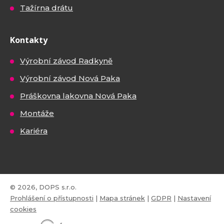
Tažírna drátu
Kontakty
Výrobní závod Radkyně
Výrobní závod Nová Paka
Práškovna lakovna Nová Paka
Montáže
Kariéra
© 2026, DOPS s.r.o.
Prohlášení o přístupnosti
|
Mapa stránek
|
GDPR
|
Nastavení
cookies
E