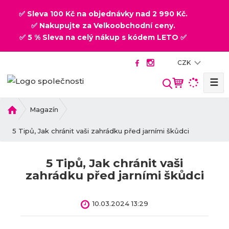
✅ Sleva 100 Kč na objednávky nad 2 990 Kč.
✅ Nakupujte za Velkoobchodní ceny.
✅ 5 % Sleva na celý nákup s kódem LETO ✅
CZK
☰
V
y
h
Ú
Magazín
v
l
o
5 Tipů, Jak chránit vaši zahrádku před jarními škůdci
e
d
d
n
a
5 Tipů, Jak chránit vaši
í
t
zahrádku před jarními škůdci
s
t
r
10.03.2024 13:29
a
n