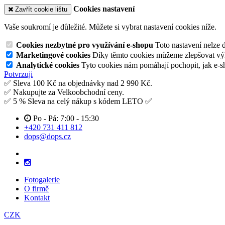
Cookies nastavení
Zavřít cookie lištu
Vaše soukromí je důležité. Můžete si vybrat nastavení cookies níže.
Cookies nezbytné pro využívání e-shopu
Toto nastavení nelze 
Marketingové cookies
Díky těmto cookies můžeme zlepšovat výko
Analytické cookies
Tyto cookies nám pomáhají pochopit, jak e-s
Potvrzuji
✅ Sleva 100 Kč na objednávky nad 2 990 Kč.
✅ Nakupujte za Velkoobchodní ceny.
✅ 5 % Sleva na celý nákup s kódem LETO ✅
Po - Pá: 7:00 - 15:30
+420 731 411 812
dops@dops.cz
Fotogalerie
O firmě
Kontakt
CZK