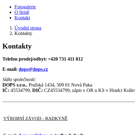
Fotogalerie
O firmě
Kontakt
Úvodní strana
Kontakty
Kontakty
Telefon prodej/odbyt:
+420 731 411 812
E-mail:
dops@dops.cz
Sídlo společnosti:
DOPS s.r.o.
,
Pražská 1434,
509 01 Nová Paka
IČ:
45534799,
DIČ:
CZ45534799,
zápis v OR u KS v Hradci Králov
..............................................................................................................
VÝROBNÍ ZÁVOD - RADKYNĚ