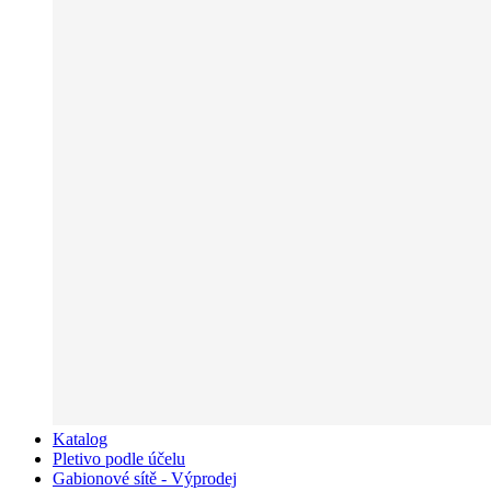
Katalog
Pletivo podle účelu
Gabionové sítě - Výprodej