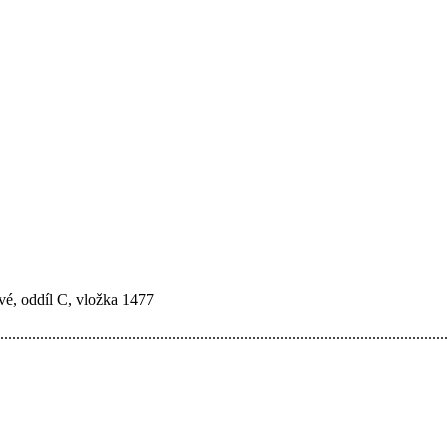
é, oddíl C, vložka 1477
................................................................................................................