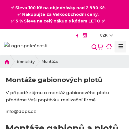
✅ Sleva 100 Kč na objednávky nad 2 990 Kč.
✅ Nakupujte za Velkoobchodní ceny.
✅ 5 % Sleva na celý nákup s kódem LETO ✅
CZK
☰
V
y
h
Ú
Montáže
Kontakty
v
l
o
e
Montáže gabionových plotů
d
d
n
a
V případě zájmu o montáž gabionového plotu
í
t
s
předáme Vaši poptávku realizační firmě.
t
info@dops.cz
r
a
n
Montáže gabionů a plotů