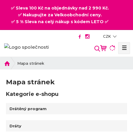
✅ Sleva 100 Kč na objednávky nad 2 990 Kč.
✅ Nakupujte za Velkoobchodní ceny.
✅ 5 % Sleva na celý nákup s kódem LETO ✅
CZK
☰
V
y
h
Ú
Mapa stránek
v
l
o
e
Mapa stránek
d
d
n
a
Kategorie e-shopu
í
t
s
t
Drátěný program
r
a
Dráty
n