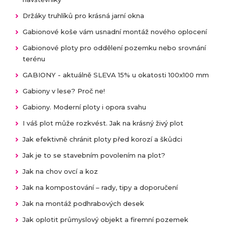
Držáky truhlíků pro krásná jarní okna
Gabionové koše vám usnadní montáž nového oplocení
Gabionové ploty pro oddělení pozemku nebo srovnání
terénu
GABIONY - aktuálně SLEVA 15% u okatosti 100x100 mm
Gabiony v lese? Proč ne!
Gabiony. Moderní ploty i opora svahu
I váš plot může rozkvést. Jak na krásný živý plot
Jak efektivně chránit ploty před korozí a škůdci
Jak je to se stavebním povolením na plot?
Jak na chov ovcí a koz
Jak na kompostování – rady, tipy a doporučení
Jak na montáž podhrabových desek
Jak oplotit průmyslový objekt a firemní pozemek