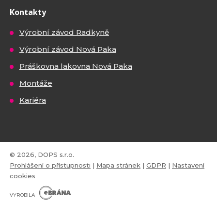
Kontakty
Výrobní závod Radkyně
Výrobní závod Nová Paka
Práškovna lakovna Nová Paka
Montáže
Kariéra
© 2026, DOPS s.r.o.
Prohlášení o přístupnosti
|
Mapa stránek
|
GDPR
|
Nastavení
cookies
E
B
VYROBILA
R
Á
N
VISA
MasterCard
Maestro