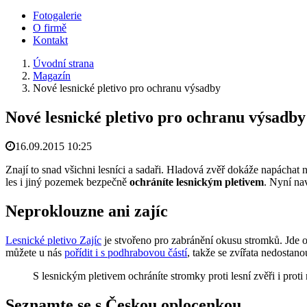
Fotogalerie
O firmě
Kontakt
Úvodní strana
Magazín
Nové lesnické pletivo pro ochranu výsadby
Nové lesnické pletivo pro ochranu výsadby
16.09.2015 10:25
Znají to snad všichni lesníci a sadaři. Hladová zvěř dokáže napáchat
les i jiný pozemek bezpečně
ochráníte lesnickým pletivem
. Nyní na
Neproklouzne ani zajíc
Lesnické pletivo Zajíc
je stvořeno pro zabránění okusu stromků. Jde o
můžete u nás
pořídit i s podhrabovou částí
, takže se zvířata nedosta
S lesnickým pletivem ochráníte stromky proti lesní zvěři i pr
Seznamte se s Českou oplocenkou