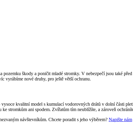
 na pozemku škody a poničit mladé stromky. V nebezpečí jsou také před 
víc vyrábíme nové druhy, pro ještě větší ochranu.
 vysoce kvalitní model s kumulací vodorovných drátů v dolní části plet
nou ke stromkům ani spodem. Zvířatům tím neublížíte, a zároveň ochrán
oti nezvaným návštevníkům. Chcete poradit s jeho výběrem?
Napište nám