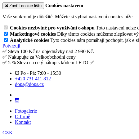
Cookies nastavení
Zavřít cookie lištu
Vaše soukromí je důležité. Můžete si vybrat nastavení cookies níže.
Cookies nezbytné pro využívání e-shopu
Toto nastavení nelze 
Marketingové cookies
Díky těmto cookies můžeme zlepšovat výko
Analytické cookies
Tyto cookies nám pomáhají pochopit, jak e-s
Potvrzuji
✅ Sleva 100 Kč na objednávky nad 2 990 Kč.
✅ Nakupujte za Velkoobchodní ceny.
✅ 5 % Sleva na celý nákup s kódem LETO ✅
Po - Pá: 7:00 - 15:30
+420 731 411 812
dops@dops.cz
Fotogalerie
O firmě
Kontakt
CZK