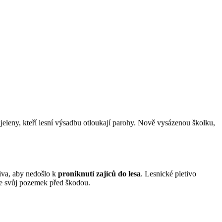
jeleny, kteří lesní výsadbu otloukají parohy. Nově vysázenou školku,
iva, aby nedošlo k
proniknutí zajíců do lesa
. Lesnické pletivo
íte svůj pozemek před škodou.