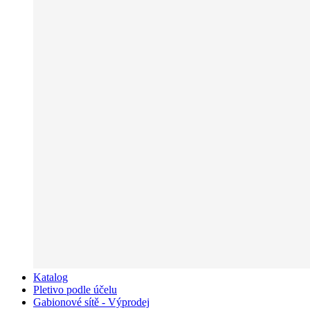
Katalog
Pletivo podle účelu
Gabionové sítě - Výprodej