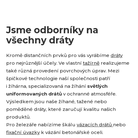
Jsme odborníky na
všechny dráty
Kromě distančních prvků pro vás vyrábíme
dráty
pro nejrůznější účely. Ve vlastní
tažírně
realizujeme
také různá provedení povrchových úprav. Mezi
špičkové technologie naší společnosti patří
i žíhárna, specializovaná na žíhání
světlých
uniformovaných drátů
v ochranné atmosféře.
Výsledkem jsou naše žíhané, tažené nebo
poměděné dráty, které zaručují kvalitu našich
produktů.
Pro železáře nabízíme škálu
vázacích drátů
nebo
fixační úvazky
k vázání betonářské oceli.