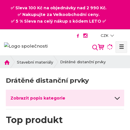
✅ Sleva 100 Kč na objednávky nad 2 990 Kč.
✅ Nakupujte za Velkoobchodní ceny.
✅ 5 % Sleva na celý nákup s kódem LETO ✅
CZK
☰
V
y
h
Ú
Drátěné distanční prvky
Stavební materiály
v
l
o
e
Drátěné distanční prvky
d
d
n
a
í
t
Zobrazit popis kategorie
s
t
r
Top produkt
a
n