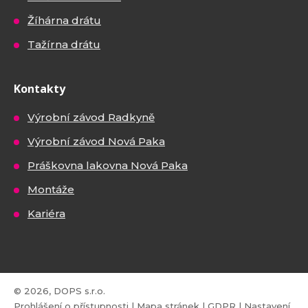
Žíhárna drátu
Tažírna drátu
Kontakty
Výrobní závod Radkyně
Výrobní závod Nová Paka
Práškovna lakovna Nová Paka
Montáže
Kariéra
© 2026, DOPS s.r.o.
Prohlášení o přístupnosti
|
Mapa stránek
|
GDPR
|
Nastavení