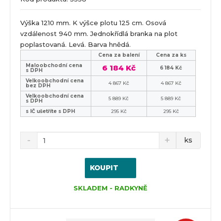
Výška 1210 mm. K výšce plotu 125 cm. Osová
vzdálenost 940 mm. Jednokřídlá branka na plot
poplastovaná. Levá. Barva hnědá.
Cena za balení
Cena za ks
Maloobchodní cena
6 184 Kč
6 184 Kč
s DPH
Velkoobchodní cena
4 867 Kč
4 867 Kč
bez DPH
Velkoobchodní cena
5 889 Kč
5 889 Kč
s DPH
s IČ ušetříte s DPH
295 Kč
295 Kč
ks
KOUPIT
SKLADEM - RADKYNĚ