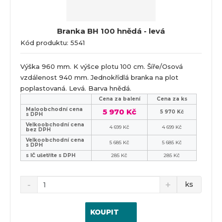
Branka BH 100 hnědá - levá
Kód produktu: 5541
Výška 960 mm. K výšce plotu 100 cm. Šíře/Osová
vzdálenost 940 mm. Jednokřídlá branka na plot
poplastovaná. Levá. Barva hnědá.
Cena za balení
Cena za ks
Maloobchodní cena
5 970 Kč
5 970 Kč
s DPH
Velkoobchodní cena
4 699 Kč
4 699 Kč
bez DPH
Velkoobchodní cena
5 685 Kč
5 685 Kč
s DPH
s IČ ušetříte s DPH
285 Kč
285 Kč
ks
KOUPIT