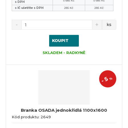
5 685 Kč
5 685 Kč
s DPH
s IČ ušetříte s DPH
285 Kč
285 Kč
ks
KOUPIT
SKLADEM - RADKYNĚ
5
%
-
Branka OSADA jednokřídlá 1100x1600
Kód produktu: 2649