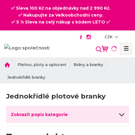
✅ Sleva 100 Kč na objednávky nad 2 990 Kč.
✅ Nakupujte za Velkoobchodní ceny.
✅ 5 % Sleva na celý nákup s kódem LETO ✅
CZK
☰
V
y
h
Ú
Pletivo, ploty a oplocení
Brány a branky
v
l
o
Jednokřídlé branky
e
d
d
n
a
Jednokřídlé plotové branky
í
t
s
t
Zobrazit popis kategorie
r
a
n