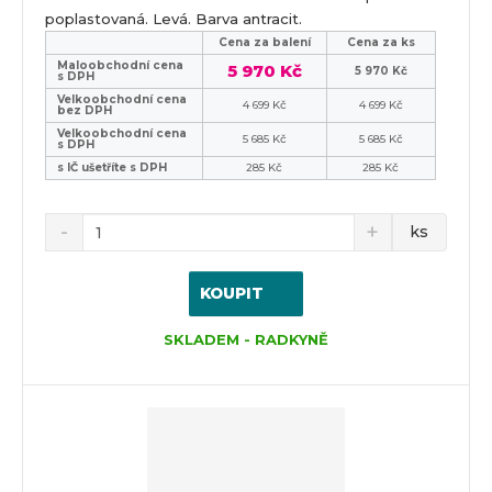
poplastovaná. Levá. Barva antracit.
Cena za balení
Cena za ks
Maloobchodní cena
5 970 Kč
5 970 Kč
s DPH
Velkoobchodní cena
4 699 Kč
4 699 Kč
bez DPH
Velkoobchodní cena
5 685 Kč
5 685 Kč
s DPH
s IČ ušetříte s DPH
285 Kč
285 Kč
ks
KOUPIT
SKLADEM - RADKYNĚ