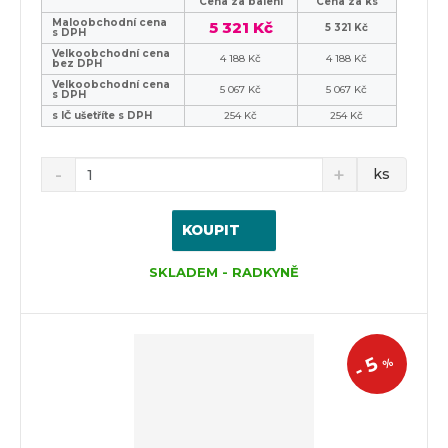
Cena za balení
Cena za ks
Maloobchodní cena
5 321 Kč
5 321 Kč
s DPH
Velkoobchodní cena
4 188 Kč
4 188 Kč
bez DPH
Velkoobchodní cena
5 067 Kč
5 067 Kč
s DPH
s IČ ušetříte s DPH
254 Kč
254 Kč
ks
KOUPIT
SKLADEM - RADKYNĚ
5
%
-