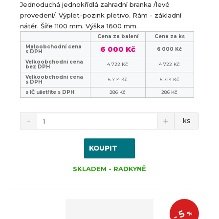
Jednoduchá jednokřídlá zahradní branka /levé
provedení/. Výplet-pozink pletivo. Rám - základní
nátěr. Šíře 1100 mm. Výška 1600 mm.
Cena za balení
Cena za ks
Maloobchodní cena
6 000 Kč
6 000 Kč
s DPH
Velkoobchodní cena
4 722 Kč
4 722 Kč
bez DPH
Velkoobchodní cena
5 714 Kč
5 714 Kč
s DPH
s IČ ušetříte s DPH
286 Kč
286 Kč
ks
KOUPIT
SKLADEM - RADKYNĚ
5
%
-