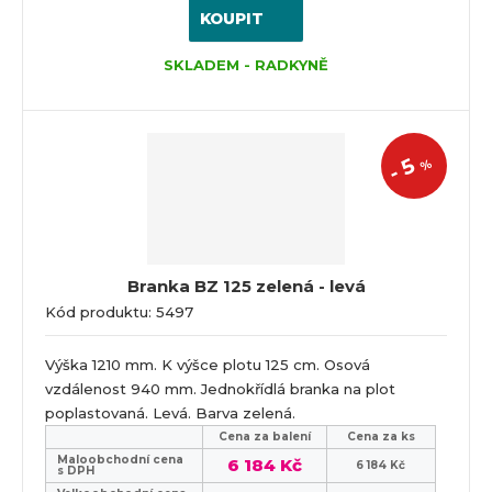
KOUPIT
SKLADEM - RADKYNĚ
5
%
-
Branka BZ 125 zelená - levá
Kód produktu: 5497
Výška 1210 mm. K výšce plotu 125 cm. Osová
vzdálenost 940 mm. Jednokřídlá branka na plot
poplastovaná. Levá. Barva zelená.
Cena za balení
Cena za ks
Maloobchodní cena
6 184 Kč
6 184 Kč
s DPH