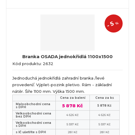
5
%
-
Branka OSADA jednokřídlá 1100x1500
Kód produktu: 2632
Jednoduchá jednokřídlá zahradní branka /levé
provedení/. Výplet-pozink pletivo. Rám - základní
nátěr. Šíře 1100 mm. Výška 1500 mm.
Cena za balení
Cena za ks
Maloobchodní cena
5 878 Kč
5 878 Kč
s DPH
Velkoobchodní cena
4 626 Kč
4 626 Kč
bez DPH
Velkoobchodní cena
5 597 Kč
5 597 Kč
s DPH
s IČ ušetříte s DPH
281 Kč
281 Kč