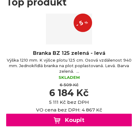
Top produkt
a
5
%
-
Branka BZ 125 zelená - levá
Výška 1210 mm. K výšce plotu 125 cm. Osová vzdálenost 940
mm. Jednokřídlá branka na plot poplastovaná. Levá. Barva
zelená. ...
SKLADEM
6 509 Kč
6 184 Kč
5 111 Kč bez DPH
VO cena bez DPH: 4 867 Kč
Koupit