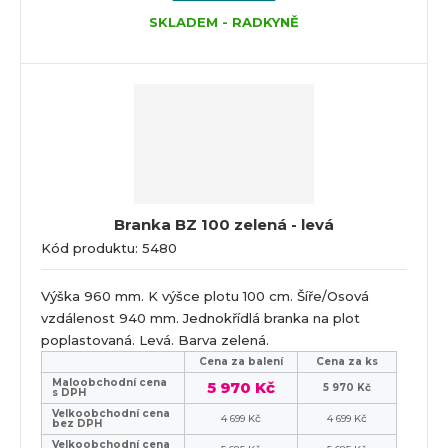
SKLADEM - RADKYNĚ
Branka BZ 100 zelená - levá
Kód produktu: 5480
Výška 960 mm. K výšce plotu 100 cm. Šíře/Osová
vzdálenost 940 mm. Jednokřídlá branka na plot
poplastovaná. Levá. Barva zelená.
Cena za balení
Cena za ks
Maloobchodní cena
5 970 Kč
5 970 Kč
s DPH
Velkoobchodní cena
4 699 Kč
4 699 Kč
bez DPH
Velkoobchodní cena