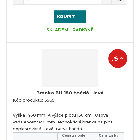
KOUPIT
SKLADEM - RADKYNĚ
5
%
-
Branka BH 150 hnědá - levá
Kód produktu: 5565
Výška 1460 mm. K výšce plotu 150 cm. Osová
vzdálenost 940 mm. Jednokřídlá branka na plot
poplastovaná. Levá. Barva hnědá.
Cena za balení
Cena za ks