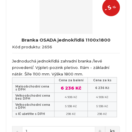
5
%
-
Branka OSADA jednokřídlá 1100x1800
Kód produktu: 2656
Jednoduchá jednokřídlá zahradní branka /levé
provedení/. Výplet-pozink pletivo. Rám - základní
nátěr. Šíře 1100 mm. Výška 1800 mm.
Cena za balení
Cena za ks
Maloobchodní cena
6 236 Kč
6 236 Kč
s DPH
Velkoobchodní cena
4 908 Kč
4 908 Kč
bez DPH
Velkoobchodní cena
5 938 Kč
5 938 Kč
s DPH
s IČ ušetříte s DPH
298 Kč
298 Kč
ks