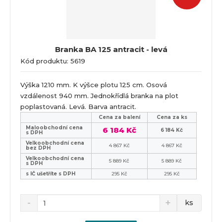
Branka BA 125 antracit - levá
Kód produktu: 5619
Výška 1210 mm. K výšce plotu 125 cm. Osová
vzdálenost 940 mm. Jednokřídlá branka na plot
poplastovaná. Levá. Barva antracit.
Cena za balení
Cena za ks
Maloobchodní cena
6 184 Kč
6 184 Kč
s DPH
Velkoobchodní cena
4 867 Kč
4 867 Kč
bez DPH
Velkoobchodní cena
5 889 Kč
5 889 Kč
s DPH
s IČ ušetříte s DPH
295 Kč
295 Kč
ks