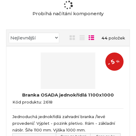
Probíhá načítání komponenty
Ř
O
T
Ř
44
položek
a
b
a
á
z
r
b
d
e
á
u
k
5
%
n
-
z
l
o
í
k
k
v
p
o
o
ý
r
o
v
v
v
Branka OSADA jednokřídlá 1100x1000
d
ý
ý
ý
Kód produktu: 2618
u
v
v
p
k
ý
ý
i
t
Jednoduchá jednokřídlá zahradní branka /levé
p
p
s
ů
provedení/. Výplet - pozink pletivo. Rám - základní
i
i
nátěr. Šíře 1100 mm. Výška 1000 mm.
s
s