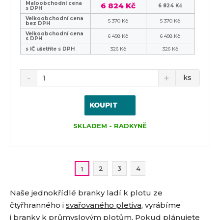
Maloobchodní cena
6 824 Kč
6 824 Kč
s DPH
Velkoobchodní cena
5 370 Kč
5 370 Kč
bez DPH
Velkoobchodní cena
6 498 Kč
6 498 Kč
s DPH
s IČ ušetříte s DPH
326 Kč
326 Kč
ks
KOUPIT
SKLADEM - RADKYNĚ
2
3
4
1
Naše jednokřídlé branky ladí k plotu ze
čtyřhranného i
svařovaného pletiva
, vyrábíme
i branky k
průmyslovým plotům
. Pokud plánujete