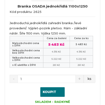
Branka OSADA jednokřídlá 1100x1250
Kód produktu: 2625
Jednoduchá jednokřídlá zahradní branka /levé
provedení/. Výplet-pozink pletivo. Rám - základní
nátěr. Šíře 1100 mm. Výška 1250 mm.
Cena za balení
Cena za ks
Maloobchodní cena
5 483 Kč
5 483 Kč
s DPH
Velkoobchodní cena
4 316 Kč
4 316 Kč
bez DPH
Velkoobchodní cena
5 222 Kč
5 222 Kč
s DPH
s IČ ušetříte s DPH
261 Kč
261 Kč
ks
KOUPIT
SKLADEM - RADKYNĚ