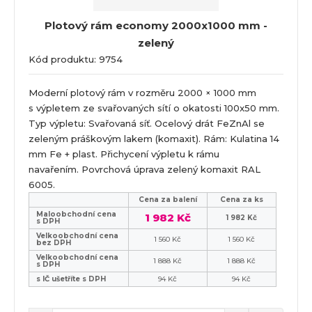
Plotový rám economy 2000x1000 mm -
zelený
Kód produktu: 9754
Moderní plotový rám v rozměru 2000 × 1000 mm
s výpletem ze svařovaných sítí o okatosti 100x50 mm.
Typ výpletu: Svařovaná síť. Ocelový drát FeZnAl se
zeleným práškovým lakem (komaxit). Rám: Kulatina 14
mm Fe + plast. Přichycení výpletu k rámu
navařením. Povrchová úprava zelený komaxit RAL
6005.
Cena za balení
Cena za ks
Maloobchodní cena
1 982 Kč
1 982 Kč
s DPH
Velkoobchodní cena
1 560 Kč
1 560 Kč
bez DPH
Velkoobchodní cena
1 888 Kč
1 888 Kč
s DPH
s IČ ušetříte s DPH
94 Kč
94 Kč