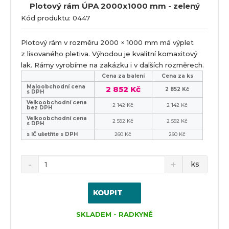
Plotový rám ÚPA 2000x1000 mm - zelený
Kód produktu: 0447
Plotový rám v rozměru 2000 × 1000 mm má výplet
z lisovaného pletiva. Výhodou je kvalitní komaxitový
lak. Rámy vyrobíme na zakázku i v dalších rozměrech.
Cena za balení
Cena za ks
Maloobchodní cena
2 852 Kč
2 852 Kč
s DPH
Velkoobchodní cena
2 142 Kč
2 142 Kč
bez DPH
Velkoobchodní cena
2 592 Kč
2 592 Kč
s DPH
s IČ ušetříte s DPH
260 Kč
260 Kč
ks
KOUPIT
SKLADEM - RADKYNĚ