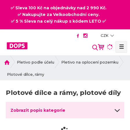
✅ Sleva 100 Kč na objednávky nad 2 990 Kč.
✅ Nakupujte za Velkoobchodní ceny.
✅ 5 % Sleva na celý nákup s kódem LETO ✅
CZK
☰
V
y
h
Ú
Pletivo podle účelu
Pletivo na oplocení pozemku
v
l
o
Plotové dílce, rámy
e
d
d
n
a
Plotové dílce a rámy, plotové díly
í
t
s
t
Zobrazit popis kategorie
r
a
n