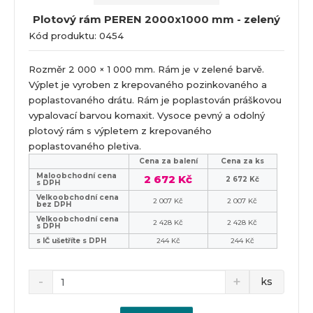
Plotový rám PEREN 2000x1000 mm - zelený
Kód produktu: 0454
Rozměr 2 000 × 1 000 mm. Rám je v zelené barvě.
Výplet je vyroben z krepovaného pozinkovaného a
poplastovaného drátu. Rám je poplastován práškovou
vypalovací barvou komaxit. Vysoce pevný a odolný
plotový rám s výpletem z krepovaného
poplastovaného pletiva.
Cena za balení
Cena za ks
Maloobchodní cena
2 672 Kč
2 672 Kč
s DPH
Velkoobchodní cena
2 007 Kč
2 007 Kč
bez DPH
Velkoobchodní cena
2 428 Kč
2 428 Kč
s DPH
s IČ ušetříte s DPH
244 Kč
244 Kč
ks