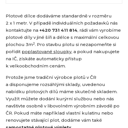
Plotové dílce dodáváme standardně v rozměru
2 x 1 metr. V případě individuálních požadavků nás
kontaktujte na
+420 731 411 814
, rádi vám vyrobíme
plotové díly v jiné šíři a délce s maximální celkovou
2
plochou 3m
. Pro stavbu plotu si nezapomeňte si
pořídit
poplastované sloupky
, a pokud nakupujete
na IČ, získáte automaticky přístup
k velkoobchodním cenám.
Protože jsme tradiční výrobce plotů v ČR
a disponujeme rozsáhlými sklady, uvedenou
nabídku plotových dílů máme skutečně skladem.
Využít můžete dodání kurýrní službou nebo nás
navštivte osobně v libovolném výrobním závodě po
ČR. Pokud máte například vlastní kulatinu nebo
renovujete stávající plot, dodáme vám také
samostatné plotové výplety
.