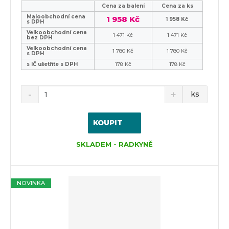
Cena za balení
Cena za ks
Maloobchodní cena
1 958 Kč
1 958 Kč
s DPH
Velkoobchodní cena
1 471 Kč
1 471 Kč
bez DPH
Velkoobchodní cena
1 780 Kč
1 780 Kč
s DPH
s IČ ušetříte s DPH
178 Kč
178 Kč
ks
KOUPIT
SKLADEM - RADKYNĚ
NOVINKA