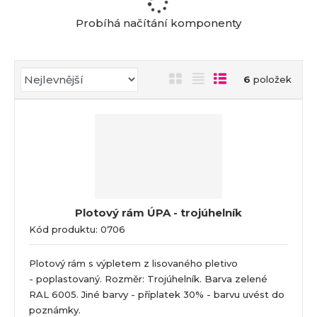
a
Probíhá načítání komponenty
Ř
O
T
Ř
6
položek
a
b
a
á
z
r
b
d
e
á
u
k
n
z
l
o
í
k
k
v
p
o
o
ý
r
o
v
v
v
Plotový rám ÚPA - trojúhelník
d
ý
ý
ý
Kód produktu: 0706
u
v
v
p
k
ý
ý
i
t
Plotový rám s výpletem z lisovaného pletivo
p
p
s
ů
- poplastovaný. Rozměr: Trojúhelník. Barva zelené
i
i
RAL 6005. Jiné barvy - příplatek 30% - barvu uvést do
s
s
poznámky.