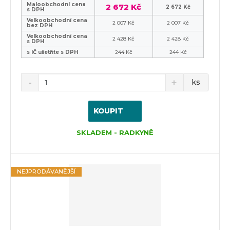
Maloobchodní cena
2 672 Kč
2 672 Kč
s DPH
Velkoobchodní cena
2 007 Kč
2 007 Kč
bez DPH
Velkoobchodní cena
2 428 Kč
2 428 Kč
s DPH
s IČ ušetříte s DPH
244 Kč
244 Kč
ks
KOUPIT
SKLADEM - RADKYNĚ
NEJPRODÁVANĚJŠÍ