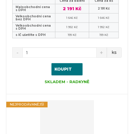
Cena za balení
Cena za ks
Maloobchodní cena
2 191 Kč
2 191 Kč
s DPH
Velkoobchodní cena
1 646 Kč
1 646 Kč
bez DPH
Velkoobchodní cena
1 992 Kč
1 992 Kč
s DPH
s IČ ušetříte s DPH
199 Kč
199 Kč
ks
KOUPIT
SKLADEM - RADKYNĚ
NEJPRODÁVANĚJŠÍ