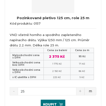
Pozinkované pletivo 125 cm, role 25 m
Kód produktu: 0157
VND včetně horního a spodního zapleteného
napínacího drátu. Výška 1250 mm / 125 cm. Průměr
drátu 2.2 mm. Délka role 25 m.
Cena za balení
Cena za m
Maloobchodní cena
2 375 Kč
95 Kč
s DPH
Velkoobchodní cena
1 775 Kč
71 Kč
bez DPH
Velkoobchodní cena
2 150 Kč
86 Kč
s DPH
s IČ ušetříte s DPH
225 Kč
9 Kč
m
KOUPIT