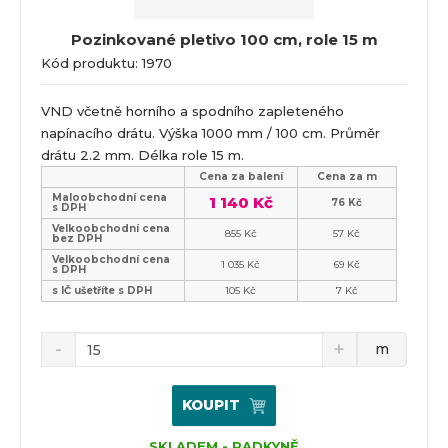
Pozinkované pletivo 100 cm, role 15 m
Kód produktu: 1970
VND včetně horního a spodního zapleteného
napínacího drátu. Výška 1000 mm / 100 cm. Průměr
drátu 2.2 mm. Délka role 15 m.
Cena za balení
Cena za m
Maloobchodní cena
1 140 Kč
76 Kč
s DPH
Velkoobchodní cena
855 Kč
57 Kč
bez DPH
Velkoobchodní cena
1 035 Kč
69 Kč
s DPH
s IČ ušetříte s DPH
105 Kč
7 Kč
m
KOUPIT
SKLADEM - RADKYNĚ