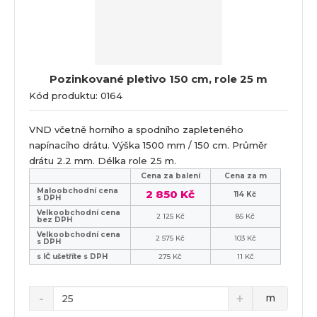
Pozinkované pletivo 150 cm, role 25 m
Kód produktu: 0164
VND včetně horního a spodního zapleteného
napínacího drátu. Výška 1500 mm / 150 cm. Průměr
drátu 2.2 mm. Délka role 25 m.
Cena za balení
Cena za m
Maloobchodní cena
2 850 Kč
114 Kč
s DPH
Velkoobchodní cena
2 125 Kč
85 Kč
bez DPH
Velkoobchodní cena
2 575 Kč
103 Kč
s DPH
s IČ ušetříte s DPH
275 Kč
11 Kč
m