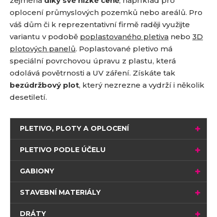
zejména
díky své nízké ceně
, například pro
oplocení průmyslových pozemků nebo areálů. Pro
váš dům či k reprezentativní firmě raději využijte
variantu v podobě
poplastovaného pletiva
nebo
3D
plotových panelů
. Poplastované pletivo má
speciální povrchovou úpravu z plastu, která
odolává povětrnosti a UV záření. Získáte tak
bezúdržbový plot
, který nezrezne a vydrží i několik
desetiletí.
PLETIVO, PLOTY A OPLOCENÍ
PLETIVO PODLE ÚČELU
GABIONY
STAVEBNÍ MATERIÁLY
DRÁTY