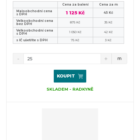
Cena za balení
Cena za m
Maloobchodní cena
1 125 Kč
45 Kč
s DPH
Velkoobchodní cena
875 Kč
35 Kč
bez DPH
Velkoobchodní cena
1 050 Kč
42 Kč
s DPH
s IČ ušetříte s DPH
75 Kč
3 Kč
m
KOUPIT
SKLADEM - RADKYNĚ