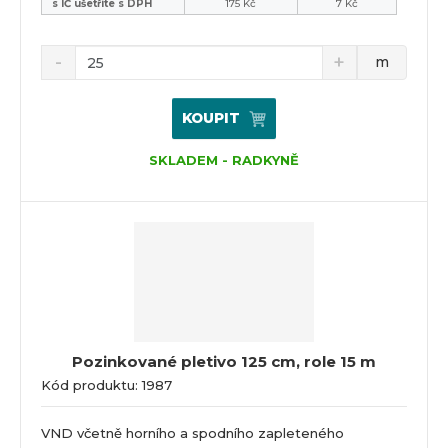
s IČ ušetříte s DPH
175 Kč
7 Kč
m
KOUPIT
SKLADEM - RADKYNĚ
Pozinkované pletivo 125 cm, role 15 m
Kód produktu: 1987
VND včetně horního a spodního zapleteného