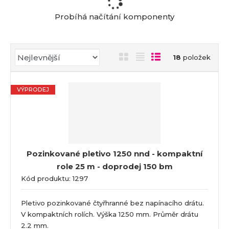
a
Probíhá načítání komponenty
Ř
O
T
Ř
18
položek
a
b
a
á
z
r
b
d
e
VÝPRODEJ
á
u
k
n
z
l
o
í
k
k
v
p
o
o
ý
r
o
v
v
v
Pozinkované pletivo 1250 nnd - kompaktní
d
ý
ý
ý
role 25 m - doprodej 150 bm
u
v
v
p
k
Kód produktu: 1297
ý
ý
i
t
p
p
s
ů
Pletivo pozinkované čtyřhranné bez napínacího drátu.
i
i
V kompaktních rolích. Výška 1250 mm. Průměr drátu
s
s
2.2 mm.