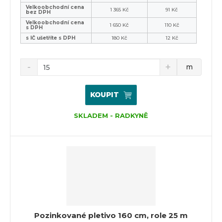
Velkoobchodní cena
1 365 Kč
91 Kč
bez DPH
Velkoobchodní cena
1 650 Kč
110 Kč
s DPH
s IČ ušetříte s DPH
180 Kč
12 Kč
m
KOUPIT
SKLADEM - RADKYNĚ
Pozinkované pletivo 160 cm, role 25 m