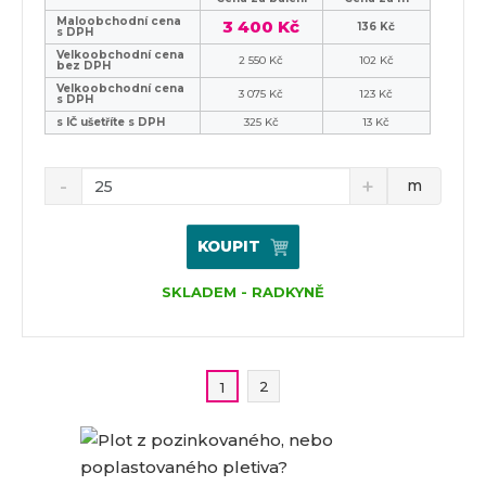
Maloobchodní cena
3 400 Kč
136 Kč
s DPH
Velkoobchodní cena
2 550 Kč
102 Kč
bez DPH
Velkoobchodní cena
3 075 Kč
123 Kč
s DPH
s IČ ušetříte s DPH
325 Kč
13 Kč
m
KOUPIT
SKLADEM - RADKYNĚ
2
1