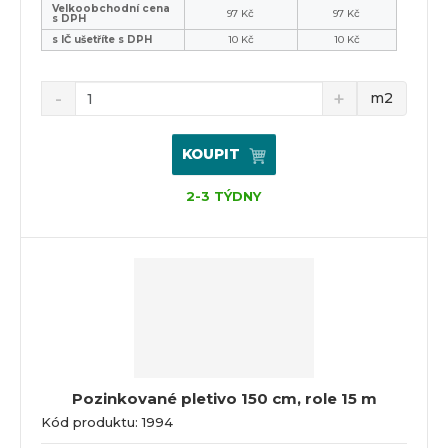
Velkoobchodní cena
97 Kč
97 Kč
s DPH
s IČ ušetříte s DPH
10 Kč
10 Kč
m2
KOUPIT
2-3 TÝDNY
Pozinkované pletivo 150 cm, role 15 m
Kód produktu: 1994