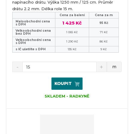
napínacího drátu. Výška 1250 mm / 125 cm. Průměr
drátu 2.2 mm. Délka role 15 m.
Cena za balení
Cena za m
Maloobchodní cena
1 425 Kč
95 Kč
s DPH
Velkoobchodní cena
1 065 Kč
71 Kč
bez DPH
Velkoobchodní cena
1 290 Kč
86 Kč
s DPH
s IČ ušetříte s DPH
135 Kč
9 Kč
m
KOUPIT
SKLADEM - RADKYNĚ