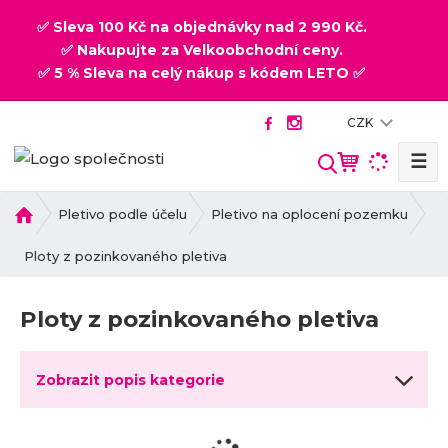
✅ Sleva 100 Kč na objednávky nad 2 990 Kč.
✅ Nakupujte za Velkoobchodní ceny.
✅ 5 % Sleva na celý nákup s kódem LETO ✅
CZK
☰
V
y
h
Ú
Pletivo podle účelu
Pletivo na oplocení pozemku
v
l
o
Ploty z pozinkovaného pletiva
e
d
d
n
a
Ploty z pozinkovaného pletiva
í
t
s
t
Zobrazit popis kategorie
r
a
n