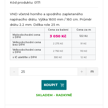
Kód produktu: 0171
VND včetně horního a spodního zapleteného
napínacího drátu. Výška 1600 mm / 160 cm. Průměr
drátu 2.2 mm. Délka role 25 m.
Cena za balení
Cena za m
Maloobchodní cena
3 050 Kč
122 Kč
s DPH
Velkoobchodní cena
2 275 Kč
91 Kč
bez DPH
Velkoobchodní cena
2 750 Kč
110 Kč
s DPH
s IČ ušetříte s DPH
300 Kč
12 Kč
m
KOUPIT
SKLADEM - RADKYNĚ