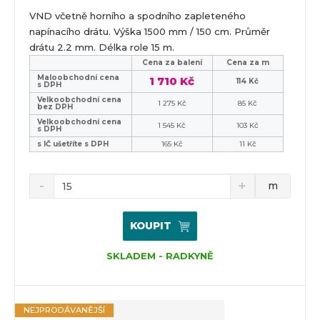
VND včetně horního a spodního zapleteného
napínacího drátu. Výška 1500 mm / 150 cm. Průměr
drátu 2.2 mm. Délka role 15 m.
Cena za balení
Cena za m
Maloobchodní cena
1 710 Kč
114 Kč
s DPH
Velkoobchodní cena
1 275 Kč
85 Kč
bez DPH
Velkoobchodní cena
1 545 Kč
103 Kč
s DPH
s IČ ušetříte s DPH
165 Kč
11 Kč
m
KOUPIT
SKLADEM - RADKYNĚ
NEJPRODÁVANĚJŠÍ