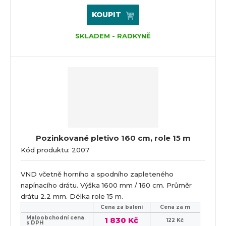
KOUPIT
SKLADEM - RADKYNĚ
Pozinkované pletivo 160 cm, role 15 m
Kód produktu: 2007
VND včetně horního a spodního zapleteného
napínacího drátu. Výška 1600 mm / 160 cm. Průměr
drátu 2.2 mm. Délka role 15 m.
Cena za balení
Cena za m
Maloobchodní cena
1 830 Kč
122 Kč
s DPH