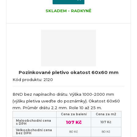
SKLADEM - RADKYNĚ
Pozinkované pletivo okatost 60x60 mm
Kód produktu: 2120
BND bez napínacího drátu. Výška 1000-2000 mm
(výšku pletiva uveďte do poznámky). Okatost 60x60
mm. Průměr drátu 2.2 mm. Role 10 až 25 m.
Cena za balení
Cena za m2
Maloobchodní cena
107 Kč
107 Kč
s DPH
Velkoobchodní cena
80 Kč
80 Kč
bez DPH