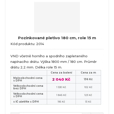
Pozinkované pletivo 180 cm, role 15 m
Kód produktu: 2014
VND včetně horního a spodního zapleteného
napínacího drátu. Výška 1800 mm / 180 cm. Průměr
drátu 2.2 mm. Délka role 15 m.
Cena za balení
Cena za m
Maloobchodní cena
2 040 Kč
136 Kč
s DPH
Velkoobchodní cena
1 530 Kč
102 Kč
bez DPH
Velkoobchodní cena
1 845 Kč
123 Kč
s DPH
s IČ ušetříte s DPH
195 Kč
13 Kč