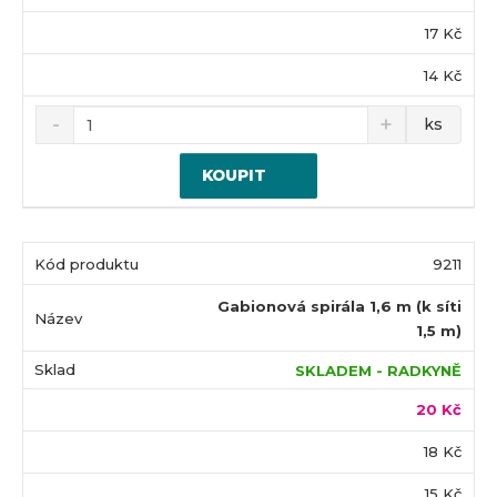
17 Kč
14 Kč
ks
KOUPIT
9211
Gabionová spirála 1,6 m (k síti
1,5 m)
SKLADEM - RADKYNĚ
20 Kč
18 Kč
15 Kč