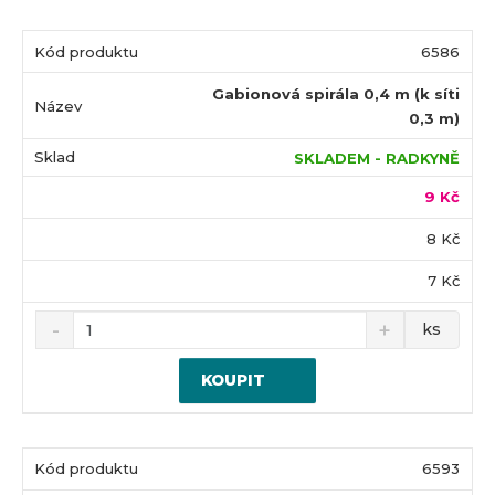
6586
Gabionová spirála 0,4 m (k síti
0,3 m)
SKLADEM - RADKYNĚ
9 Kč
8 Kč
7 Kč
ks
KOUPIT
6593