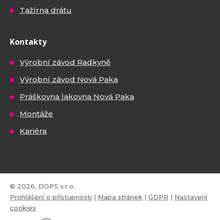
Tažírna drátu
Kontakty
Výrobní závod Radkyně
Výrobní závod Nová Paka
Práškovna lakovna Nová Paka
Montáže
Kariéra
© 2026, DOPS s.r.o.
Prohlášení o přístupnosti
|
Mapa stránek
|
GDPR
|
Nastavení
cookies