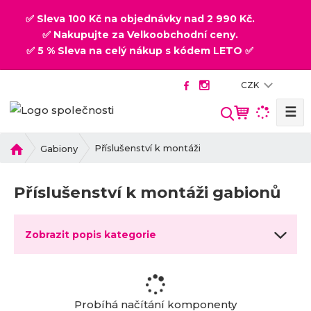
✅ Sleva 100 Kč na objednávky nad 2 990 Kč.
✅ Nakupujte za Velkoobchodní ceny.
✅ 5 % Sleva na celý nákup s kódem LETO ✅
CZK
☰
V
y
h
Ú
Příslušenství k montáži
Gabiony
v
l
o
e
Příslušenství k montáži gabionů
d
d
n
a
í
t
Zobrazit popis kategorie
s
t
r
a
n
Probíhá načítání komponenty