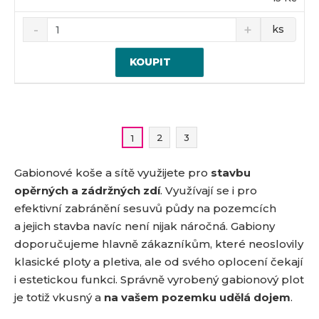
ks
KOUPIT
2
3
1
Gabionové koše a sítě využijete pro
stavbu
opěrných a zádržných zdí
. Využívají se i pro
efektivní zabránění sesuvů půdy na pozemcích
a jejich stavba navíc není nijak náročná. Gabiony
doporučujeme hlavně zákazníkům, které neoslovily
klasické ploty a pletiva, ale od svého oplocení čekají
i estetickou funkci. Správně vyrobený gabionový plot
je totiž vkusný a
na vašem pozemku udělá dojem
.