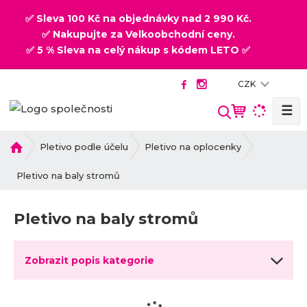
✅ Sleva 100 Kč na objednávky nad 2 990 Kč.
✅ Nakupujte za Velkoobchodní ceny.
✅ 5 % Sleva na celý nákup s kódem LETO ✅
CZK
☰
V
y
h
Ú
Pletivo podle účelu
Pletivo na oplocenky
v
l
o
Pletivo na baly stromů
e
d
d
n
a
Pletivo na baly stromů
í
t
s
t
Zobrazit popis kategorie
r
a
n