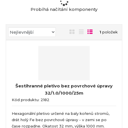
a
Probíhá načítání komponenty
Ř
O
T
Ř
1
položek
a
b
a
á
z
r
b
d
e
á
u
k
n
z
l
o
í
k
k
v
p
o
o
ý
r
o
v
v
v
Šestihranné pletivo bez povrchové úpravy
d
ý
ý
ý
32/1.0/1000/25m
u
v
v
p
k
Kód produktu: 2182
ý
ý
i
t
p
p
s
ů
Hexagonální pletivo určené na baly kořenů stromů,
i
i
drát holý Fe bez povrchové úpravy - v zemi se po
s
s
čase rozpadne. Okatost 32 mm, výška 1000 mm.