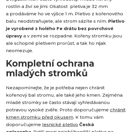
rostlin a živí se jimi. Okatost pletiva je 32 mm
a prodáváme ho ve výšce 1 m. Pletivo z kořenového
balu neodstraňujete, ale strom sázíte s ním.
Pletivo
je vyrobené z holého Fe drátu bez povrchové
úpravy
a v zemi se rozpadne. Kořeny stromku jsou
ale schopné pletivem prorůst, a tak ho nijak
neomezuje.
Kompletní ochrana
mladých stromků
Nezapomínejte, že je potřeba nejen chránit
kořenový bal stromu, ale také jeho kmen. Zejména
mladé stromky se často stávají vyhledávanou
potravou vysoké zvěře. Proto doporučujeme
chránit
kmen stromku před okusem
. K tomu vám
doporučujeme
lesnické pletivo
Česká
oplocenka
. Patří mezi nejoblíbenější pletiva na