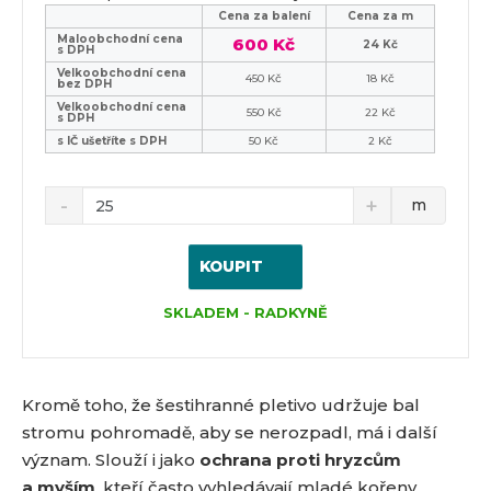
Cena za balení
Cena za m
Maloobchodní cena
600 Kč
24 Kč
s DPH
Velkoobchodní cena
450 Kč
18 Kč
bez DPH
Velkoobchodní cena
550 Kč
22 Kč
s DPH
s IČ ušetříte s DPH
50 Kč
2 Kč
m
KOUPIT
SKLADEM - RADKYNĚ
Kromě toho, že šestihranné pletivo udržuje bal
stromu pohromadě, aby se nerozpadl, má i další
význam. Slouží i jako
ochrana proti hryzcům
a myším
, kteří často vyhledávají mladé kořeny