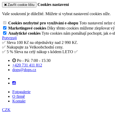
Cookies nastavení
Zavřít cookie lištu
Vaše soukromí je důležité. Můžete si vybrat nastavení cookies níže.
Cookies nezbytné pro využívání e-shopu
Toto nastavení nelze 
Marketingové cookies
Díky těmto cookies můžeme zlepšovat výko
Analytické cookies
Tyto cookies nám pomáhají pochopit, jak e-s
Potvrzuji
✅ Sleva 100 Kč na objednávky nad 2 990 Kč.
✅ Nakupujte za Velkoobchodní ceny.
✅ 5 % Sleva na celý nákup s kódem LETO ✅
Po - Pá: 7:00 - 15:30
+420 731 411 812
dops@dops.cz
Fotogalerie
O firmě
Kontakt
CZK