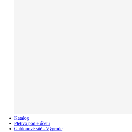
Katalog
Pletivo podle účelu
Gabionové sítě - Výprodej