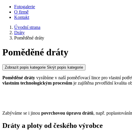
Fotogalerie
O firmě
Kontakt
Úvodní strana
Dráty
Poměděné dráty
Poměděné dráty
Zobrazit popis kategorie
Skrýt popis kategorie
Poměděné dráty
vyrábíme v naší poměďovací lince pro vlastní potře
vlastním technologickým procesům
je zajištěna prvotřídní kvalita 
Zabýváme se i jinou
povrchovou úpravu drátů
, např. poplastování
Dráty a ploty od českého výrobce