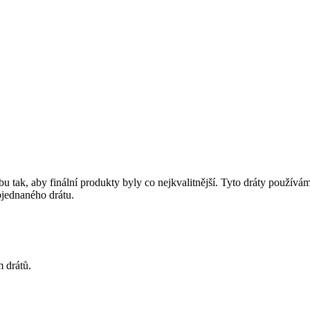
bu tak, aby finální produkty byly co nejkvalitnější. Tyto dráty použív
objednaného drátu.
m drátů.