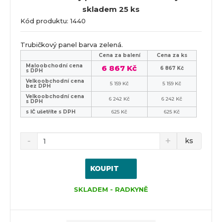
skladem 25 ks
Kód produktu: 1440
Trubičkový panel barva zelená.
Cena za balení
Cena za ks
Maloobchodní cena
6 867 Kč
6 867 Kč
s DPH
Velkoobchodní cena
5 159 Kč
5 159 Kč
bez DPH
Velkoobchodní cena
6 242 Kč
6 242 Kč
s DPH
s IČ ušetříte s DPH
625 Kč
625 Kč
ks
KOUPIT
SKLADEM - RADKYNĚ