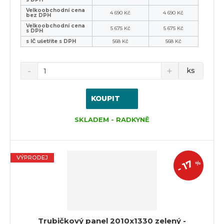
Velkoobchodní cena
4 690 Kč
4 690 Kč
bez DPH
Velkoobchodní cena
5 675 Kč
5 675 Kč
s DPH
s IČ ušetříte s DPH
568 Kč
568 Kč
ks
KOUPIT
SKLADEM - RADKYNĚ
VÝPRODEJ
17
%
-
Trubičkový panel 2010x1330 zelený -