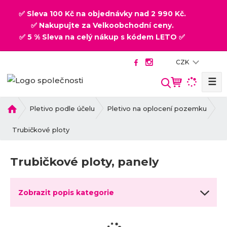
✅ Sleva 100 Kč na objednávky nad 2 990 Kč.
✅ Nakupujte za Velkoobchodní ceny.
✅ 5 % Sleva na celý nákup s kódem LETO ✅
CZK
☰
V
y
h
Ú
Pletivo podle účelu
Pletivo na oplocení pozemku
v
l
o
Trubičkové ploty
e
d
d
n
a
Trubičkové ploty, panely
í
t
s
t
Zobrazit popis kategorie
r
a
n