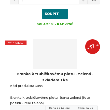
ks
KOUPIT
SKLADEM - RADKYNĚ
VÝPRODEJ
17
%
-
Branka k trubičkovému plotu - zelená -
skladem 1 ks
Kód produktu: 3899
Branka k trubičkovému plotu. Barva zelená (foto
pozink - reál zelená).
Cena za balení
Cena za ks