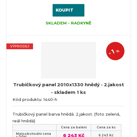
KOUPIT
SKLADEM - RADKYNĚ
VÝPRODEJ
1
%
-
Trubičkový panel 2010x1330 hnědý - 2.jakost
- skladem 1 ks
Kód produktu: 1440-h
Trubičkový panel barva hnědá. 2.jakost. (foto zelená,
reál hnědá)
Cena za balení
Cena za ks
Maloobchodní cena
6 243 Kč
6 243 Kč
s DPH