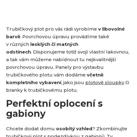
Trubičkový plot pro vás rádi vyrobíme
v libovolné
barvě
. Povrchovou úpravu provádíme také
v různých
lesklých či matných
odstínech
. Disponujeme totiž svojí vlastní lakovnou,
a tak vám můžeme nabídnout tu nejkvalitnější
povrchovou úpravu. Panely pro výstavbu
trubičkového plotu vám dodáme
včetně
kompletního vybavení
, jako jsou
plotové sloupky
či
branky k trubičkovému plotu.
Perfektní oplocení s
gabiony
Chcete dodat domu
osobitý vzhled
? Zkombinujte
trubičkový plot s podezdívkou z
gabionů
. Ty