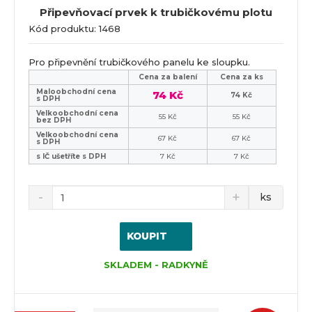
Připevňovací prvek k trubičkovému plotu
Kód produktu: 1468
Pro připevnění trubičkového panelu ke sloupku.
Cena za balení
Cena za ks
Maloobchodní cena
74 Kč
74 Kč
s DPH
Velkoobchodní cena
55 Kč
55 Kč
bez DPH
Velkoobchodní cena
67 Kč
67 Kč
s DPH
s IČ ušetříte s DPH
7 Kč
7 Kč
ks
KOUPIT
SKLADEM - RADKYNĚ