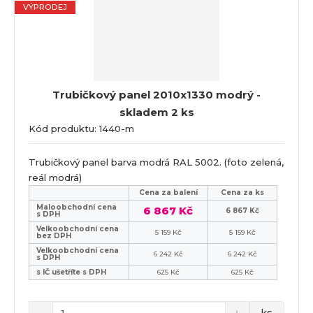
VÝPRODEJ
Trubičkový panel 2010x1330 modrý -
skladem 2 ks
Kód produktu: 1440-m
Trubičkový panel barva modrá RAL 5002. (foto zelená,
reál modrá)
Cena za balení
Cena za ks
Maloobchodní cena
6 867 Kč
6 867 Kč
s DPH
Velkoobchodní cena
5 159 Kč
5 159 Kč
bez DPH
Velkoobchodní cena
6 242 Kč
6 242 Kč
s DPH
s IČ ušetříte s DPH
625 Kč
625 Kč