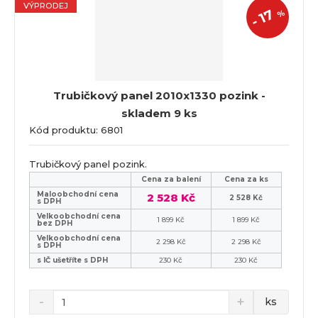
VÝPRODEJ
17
%
-
Trubičkový panel 2010x1330 pozink -
skladem 9 ks
Kód produktu: 6801
Trubičkový panel pozink.
Cena za balení
Cena za ks
Maloobchodní cena
2 528 Kč
2 528 Kč
s DPH
Velkoobchodní cena
1 899 Kč
1 899 Kč
bez DPH
Velkoobchodní cena
2 298 Kč
2 298 Kč
s DPH
s IČ ušetříte s DPH
230 Kč
230 Kč
ks