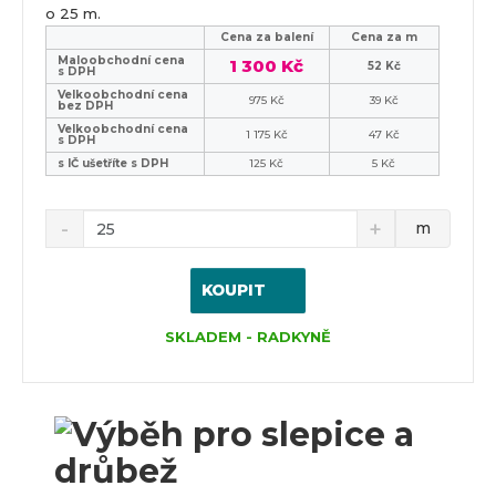
o 25 m.
Cena za balení
Cena za m
Maloobchodní cena
1 300 Kč
52 Kč
s DPH
Velkoobchodní cena
975 Kč
39 Kč
bez DPH
Velkoobchodní cena
1 175 Kč
47 Kč
s DPH
s IČ ušetříte s DPH
125 Kč
5 Kč
m
KOUPIT
SKLADEM - RADKYNĚ