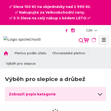
✅ Sleva 100 Kč na objednávky nad 2 990 Kč.
✅ Nakupujte za Velkoobchodní ceny.
✅ 5 % Sleva na celý nákup s kódem LETO ✅
CZK
☰
V
y
h
Ú
Pletivo podle účelu
Chovatelské pletivo
v
l
o
Výběh pro slepice
e
d
d
n
a
Výběh pro slepice a drůbež
í
t
s
t
Zobrazit popis kategorie
r
a
n