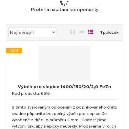
a
Probíhá načítání komponenty
Ř
O
T
Ř
1
položek
a
b
a
á
z
r
b
d
e
AKCE
á
u
k
n
z
l
o
í
k
k
v
p
o
o
ý
r
o
v
v
v
Výběh pro slepice 1400/150/20/2,0 FeZn
d
ý
ý
ý
Kód produktu: 6616
u
v
v
p
k
ý
ý
i
t
S tímto svařovaným oplocením z pozinkovaného drátu
p
p
s
ů
snadno připravíte bezpečný výběh pro slepice. Je
i
i
vyrobené z drátu o průměru 2 mm. Okatost jsme
s
s
vytvořili tak, aby slepičky neutekly. Prodáváme v rolích