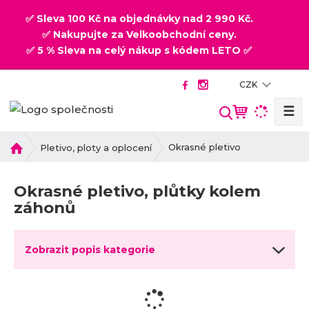
✅ Sleva 100 Kč na objednávky nad 2 990 Kč.
✅ Nakupujte za Velkoobchodní ceny.
✅ 5 % Sleva na celý nákup s kódem LETO ✅
CZK
☰
V
y
h
Ú
Okrasné pletivo
Pletivo, ploty a oplocení
v
l
o
e
Okrasné pletivo, plůtky kolem
d
d
záhonů
n
a
í
t
s
Zobrazit popis kategorie
t
r
a
n