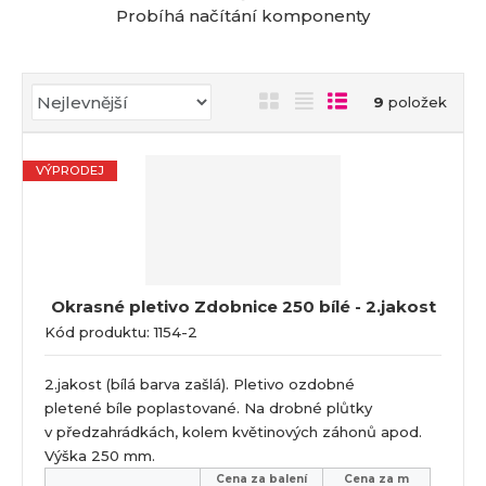
a
Probíhá načítání komponenty
Ř
O
T
Ř
9
položek
a
b
a
á
z
r
b
d
e
VÝPRODEJ
á
u
k
n
z
l
o
í
k
k
v
p
o
o
ý
r
o
v
v
v
Okrasné pletivo Zdobnice 250 bílé - 2.jakost
d
ý
ý
ý
Kód produktu: 1154-2
u
v
v
p
k
ý
ý
i
t
2.jakost (bílá barva zašlá). Pletivo ozdobné
p
p
s
ů
pletené bíle poplastované. Na drobné plůtky
i
i
v předzahrádkách, kolem květinových záhonů apod.
s
s
Výška 250 mm.
Cena za balení
Cena za m