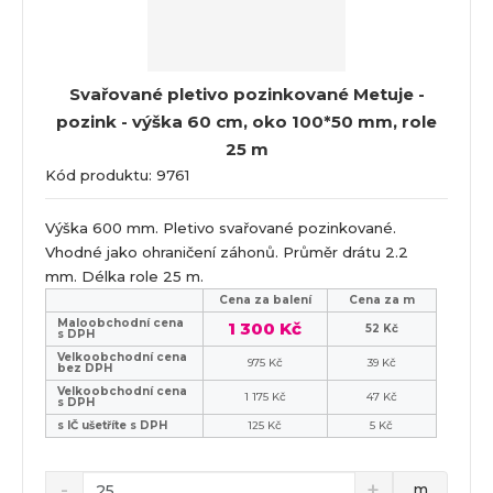
Svařované pletivo pozinkované Metuje -
pozink - výška 60 cm, oko 100*50 mm, role
25 m
Kód produktu: 9761
Výška 600 mm. Pletivo svařované pozinkované.
Vhodné jako ohraničení záhonů. Průměr drátu 2.2
mm. Délka role 25 m.
Cena za balení
Cena za m
Maloobchodní cena
1 300 Kč
52 Kč
s DPH
Velkoobchodní cena
975 Kč
39 Kč
bez DPH
Velkoobchodní cena
1 175 Kč
47 Kč
s DPH
s IČ ušetříte s DPH
125 Kč
5 Kč
m