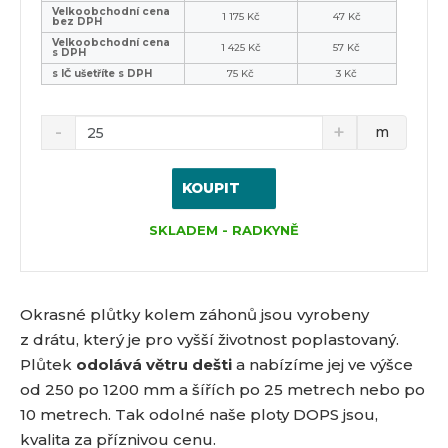
Velkoobchodní cena
1 175 Kč
47 Kč
bez DPH
Velkoobchodní cena
1 425 Kč
57 Kč
s DPH
s IČ ušetříte s DPH
75 Kč
3 Kč
m
KOUPIT
SKLADEM - RADKYNĚ
Okrasné plůtky kolem záhonů jsou vyrobeny
z drátu, který je pro vyšší životnost poplastovaný.
Plůtek
odolává větru dešti
a nabízíme jej ve výšce
od 250 po 1200 mm a šířích po 25 metrech nebo po
10 metrech. Tak odolné naše ploty DOPS jsou,
kvalita za příznivou cenu.