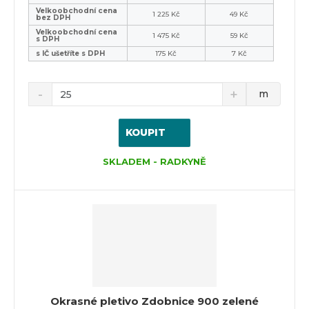
Velkoobchodní cena
1 225 Kč
49 Kč
bez DPH
Velkoobchodní cena
1 475 Kč
59 Kč
s DPH
s IČ ušetříte s DPH
175 Kč
7 Kč
m
KOUPIT
SKLADEM - RADKYNĚ
Okrasné pletivo Zdobnice 900 zelené