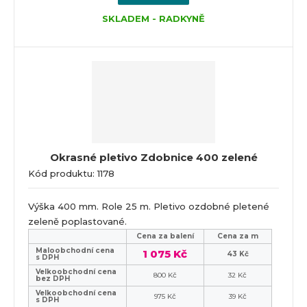
SKLADEM - RADKYNĚ
Okrasné pletivo Zdobnice 400 zelené
Kód produktu: 1178
Výška 400 mm. Role 25 m. Pletivo ozdobné pletené
zeleně poplastované.
Cena za balení
Cena za m
Maloobchodní cena
1 075 Kč
43 Kč
s DPH
Velkoobchodní cena
800 Kč
32 Kč
bez DPH
Velkoobchodní cena
975 Kč
39 Kč
s DPH