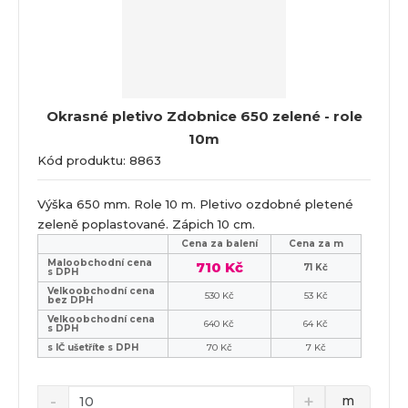
Okrasné pletivo Zdobnice 650 zelené - role
10m
Kód produktu: 8863
Výška 650 mm. Role 10 m. Pletivo ozdobné pletené
zeleně poplastované. Zápich 10 cm.
Cena za balení
Cena za m
Maloobchodní cena
710 Kč
71 Kč
s DPH
Velkoobchodní cena
530 Kč
53 Kč
bez DPH
Velkoobchodní cena
640 Kč
64 Kč
s DPH
s IČ ušetříte s DPH
70 Kč
7 Kč
m