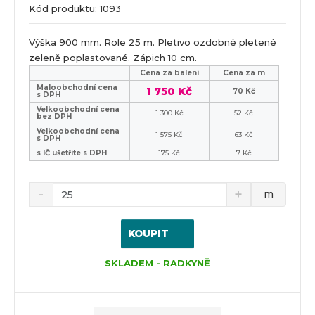
Kód produktu: 1093
Výška 900 mm. Role 25 m. Pletivo ozdobné pletené
zeleně poplastované. Zápich 10 cm.
Cena za balení
Cena za m
Maloobchodní cena
1 750 Kč
70 Kč
s DPH
Velkoobchodní cena
1 300 Kč
52 Kč
bez DPH
Velkoobchodní cena
1 575 Kč
63 Kč
s DPH
s IČ ušetříte s DPH
175 Kč
7 Kč
m
KOUPIT
SKLADEM - RADKYNĚ