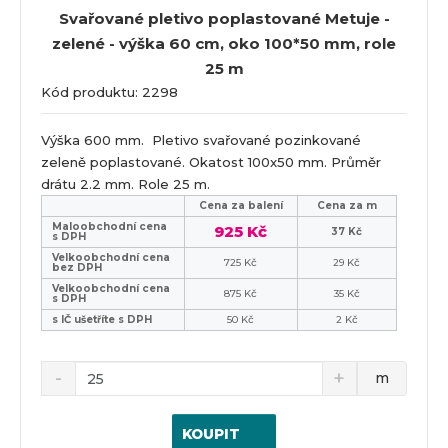
Svařované pletivo poplastované Metuje -
zelené - výška 60 cm, oko 100*50 mm, role
25 m
Kód produktu: 2298
Výška 600 mm. Pletivo svařované pozinkované
zeleně poplastované. Okatost 100x50 mm. Průměr
drátu 2.2 mm. Role 25 m.
Cena za balení
Cena za m
Maloobchodní cena
925 Kč
37 Kč
s DPH
Velkoobchodní cena
725 Kč
29 Kč
bez DPH
Velkoobchodní cena
875 Kč
35 Kč
s DPH
s IČ ušetříte s DPH
50 Kč
2 Kč
m
KOUPIT