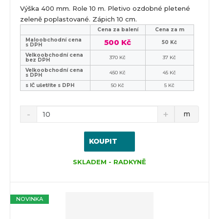
Výška 400 mm. Role 10 m. Pletivo ozdobné pletené
zeleně poplastované. Zápich 10 cm.
Cena za balení
Cena za m
Maloobchodní cena
500 Kč
50 Kč
s DPH
Velkoobchodní cena
370 Kč
37 Kč
bez DPH
Velkoobchodní cena
450 Kč
45 Kč
s DPH
s IČ ušetříte s DPH
50 Kč
5 Kč
m
KOUPIT
SKLADEM - RADKYNĚ
NOVINKA