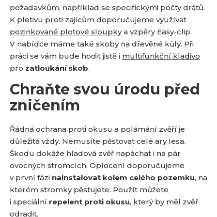
požadavkům, například se specifickými počty drátů.
K pletivu proti zajícům doporučujeme využívat
pozinkované plotové sloupky
a vzpěry Easy-clip.
V nabídce máme také skoby na dřevěné kůly. Při
práci se vám bude hodit jistě i
multifunkční kladivo
pro
zatloukání skob
.
Chraňte svou úrodu před
zničením
Řádná ochrana proti okusu a polámání zvěří je
důležitá vždy. Nemusíte pěstovat celé ary lesa.
Škodu dokáže hladová zvěř napáchat i na pár
ovocných stromcích. Oplocení doporučujeme
v první fázi
nainstalovat kolem celého pozemku
, na
kterém stromky pěstujete. Použít můžete
i speciální
repelent proti okusu
, který by měl zvěř
odradit.