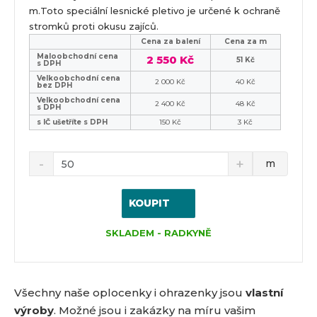
m.Toto speciální lesnické pletivo je určené k ochraně
stromků proti okusu zajíců.
Cena za balení
Cena za m
Maloobchodní cena
2 550 Kč
51 Kč
s DPH
Velkoobchodní cena
2 000 Kč
40 Kč
bez DPH
Velkoobchodní cena
2 400 Kč
48 Kč
s DPH
s IČ ušetříte s DPH
150 Kč
3 Kč
m
KOUPIT
SKLADEM - RADKYNĚ
Všechny naše oplocenky i ohrazenky jsou
vlastní
výroby
. Možné jsou i zakázky na míru vašim