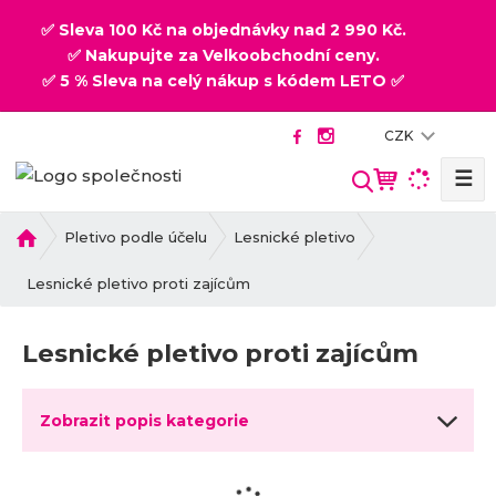
✅ Sleva 100 Kč na objednávky nad 2 990 Kč.
✅ Nakupujte za Velkoobchodní ceny.
✅ 5 % Sleva na celý nákup s kódem LETO ✅
CZK
☰
V
y
h
Ú
Pletivo podle účelu
Lesnické pletivo
v
l
o
Lesnické pletivo proti zajícům
e
d
d
n
a
Lesnické pletivo proti zajícům
í
t
s
t
Zobrazit popis kategorie
r
a
n