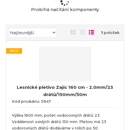
a
Probíhá načítání komponenty
Ř
O
T
Ř
1
položek
a
b
a
á
z
r
b
d
e
AKCE
á
u
k
n
z
l
o
í
k
k
v
p
o
o
ý
r
o
v
v
v
Lesnické pletivo Zajíc 160 cm - 2.0mm/23
d
ý
ý
ý
drátů/150mm/50m
u
v
v
p
k
Kód produktu: 5947
ý
ý
i
t
p
p
s
ů
Výška 1600 mm, počet vodorovných drátů 23.
i
i
Vzdálenost svislých drátů 150 mm. Pletivo má 23
s
s
vodorovných drátů dodáváme v rolích po 50