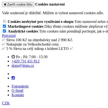
Cookies nastavení
Zavřít cookie lištu
Vaše soukromí je důležité. Můžete si vybrat nastavení cookies níže.
Cookies nezbytné pro využívání e-shopu
Toto nastavení nelze 
Marketingové cookies
Díky těmto cookies můžeme zlepšovat výko
Analytické cookies
Tyto cookies nám pomáhají pochopit, jak e-s
Potvrzuji
✅ Sleva 100 Kč na objednávky nad 2 990 Kč.
✅ Nakupujte za Velkoobchodní ceny.
✅ 5 % Sleva na celý nákup s kódem LETO ✅
Po - Pá: 7:00 - 15:30
+420 731 411 812
dops@dops.cz
Fotogalerie
O firmě
Kontakt
CZK