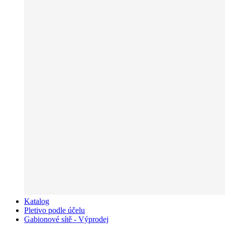
Katalog
Pletivo podle účelu
Gabionové sítě - Výprodej