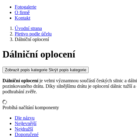
Fotogalerie
O firmě
Kontakt
Úvodní strana
Pletivo podle účelu
Dálniční oplocení
Dálniční oplocení
Zobrazit popis kategorie
Skrýt popis kategorie
Dálniční oplocení
je velmi významnou součástí českých silnic a dálni
pozinkovaného drátu. Díky silnějšímu drátu je oplocení dálnic tužší a
podhrabání zvěře.
Probíhá načítání komponenty
Dle názvu
Nejlevnější
Nejdražší
Doporučené