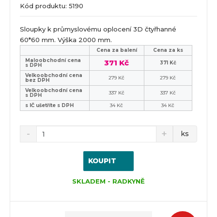
Kód produktu: 5190
Sloupky k průmyslovému oplocení 3D čtyřhanné
60*60 mm. Výška 2000 mm.
Cena za balení
Cena za ks
Maloobchodní cena
371 Kč
371 Kč
s DPH
Velkoobchodní cena
279 Kč
279 Kč
bez DPH
Velkoobchodní cena
337 Kč
337 Kč
s DPH
s IČ ušetříte s DPH
34 Kč
34 Kč
ks
KOUPIT
SKLADEM - RADKYNĚ