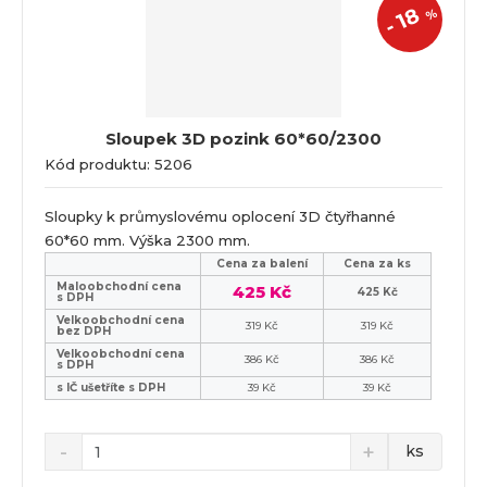
18
%
-
Sloupek 3D pozink 60*60/2300
Kód produktu: 5206
Sloupky k průmyslovému oplocení 3D čtyřhanné
60*60 mm. Výška 2300 mm.
Cena za balení
Cena za ks
Maloobchodní cena
425 Kč
425 Kč
s DPH
Velkoobchodní cena
319 Kč
319 Kč
bez DPH
Velkoobchodní cena
386 Kč
386 Kč
s DPH
s IČ ušetříte s DPH
39 Kč
39 Kč
ks