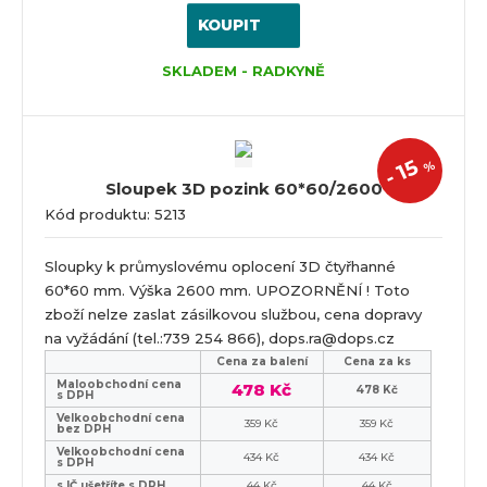
KOUPIT
SKLADEM - RADKYNĚ
15
%
-
Sloupek 3D pozink 60*60/2600
Kód produktu: 5213
Sloupky k průmyslovému oplocení 3D čtyřhanné
60*60 mm. Výška 2600 mm. UPOZORNĚNÍ ! Toto
zboží nelze zaslat zásilkovou službou, cena dopravy
na vyžádání (tel.:739 254 866), dops.ra@dops.cz
Cena za balení
Cena za ks
Maloobchodní cena
478 Kč
478 Kč
s DPH
Velkoobchodní cena
359 Kč
359 Kč
bez DPH
Velkoobchodní cena
434 Kč
434 Kč
s DPH
s IČ ušetříte s DPH
44 Kč
44 Kč