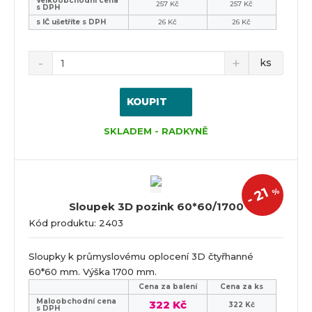
Velkoobchodní cena
i
i
257 Kč
257 Kč
s DPH
s
s
s IČ ušetříte s DPH
26 Kč
26 Kč
ks
KOUPIT
SKLADEM - RADKYNĚ
21
%
-
Sloupek 3D pozink 60*60/1700
Kód produktu: 2403
Sloupky k průmyslovému oplocení 3D čtyřhanné
60*60 mm. Výška 1700 mm.
Cena za balení
Cena za ks
Maloobchodní cena
322 Kč
322 Kč
s DPH