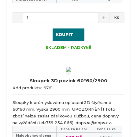
ks
KOUPIT
SKLADEM - RADKYNĚ
Sloupek 3D pozink 60*60/2900
Kód produktu: 6761
Sloupky k průmyslovému oplocení 3D čtyřhanné
60*60 mm. Výška 2900 mm. UPOZORNĚNÍ ! Toto
zboží nelze zaslat zásilkovou službou, cena dopravy
na vyžádání (tel.:739 254 866), dops.ra@dops.cz.
Cena za balení
Cena za ks
Maloobchodní cena