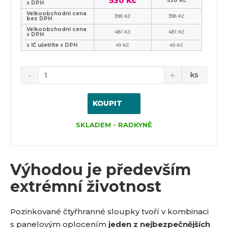
530 Kč
530 Kč
s DPH
Velkoobchodní cena
398 Kč
398 Kč
bez DPH
Velkoobchodní cena
481 Kč
481 Kč
s DPH
s IČ ušetříte s DPH
49 Kč
49 Kč
ks
KOUPIT
SKLADEM - RADKYNĚ
Výhodou je především
extrémní životnost
Pozinkované čtyřhranné sloupky tvoří v kombinaci
s panelovým oplocením
jeden z nejbezpečnějších