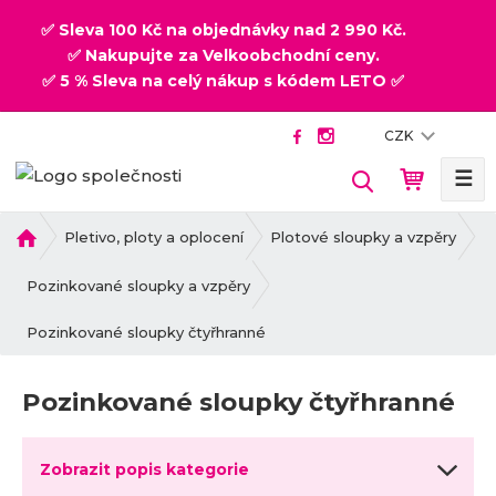
✅ Sleva 100 Kč na objednávky nad 2 990 Kč.
✅ Nakupujte za Velkoobchodní ceny.
✅ 5 % Sleva na celý nákup s kódem LETO ✅
CZK
☰
V
y
h
Ú
Pletivo, ploty a oplocení
Plotové sloupky a vzpěry
v
l
o
Pozinkované sloupky a vzpěry
e
d
d
Pozinkované sloupky čtyřhranné
n
a
í
t
s
Pozinkované sloupky čtyřhranné
t
r
a
Zobrazit popis kategorie
n