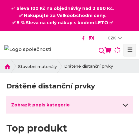
✅ Sleva 100 Kč na objednávky nad 2 990 Kč.
✅ Nakupujte za Velkoobchodní ceny.
✅ 5 % Sleva na celý nákup s kódem LETO ✅
CZK
☰
V
y
h
Ú
Drátěné distanční prvky
Stavební materiály
v
l
o
e
Drátěné distanční prvky
d
d
n
a
í
t
Zobrazit popis kategorie
s
t
r
Top produkt
a
n