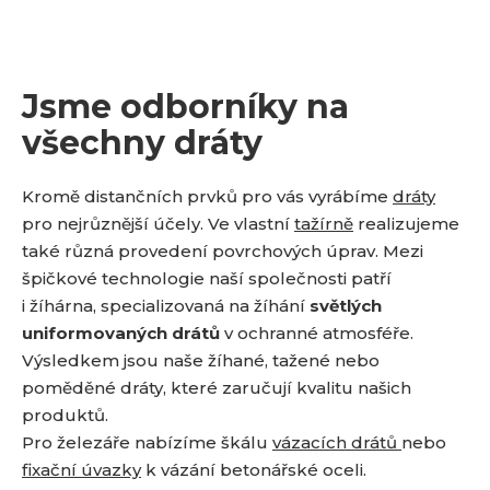
Jsme odborníky na
všechny dráty
Kromě distančních prvků pro vás vyrábíme
dráty
pro nejrůznější účely. Ve vlastní
tažírně
realizujeme
také různá provedení povrchových úprav. Mezi
špičkové technologie naší společnosti patří
i žíhárna, specializovaná na žíhání
světlých
uniformovaných drátů
v ochranné atmosféře.
Výsledkem jsou naše žíhané, tažené nebo
poměděné dráty, které zaručují kvalitu našich
produktů.
Pro železáře nabízíme škálu
vázacích drátů
nebo
fixační úvazky
k vázání betonářské oceli.