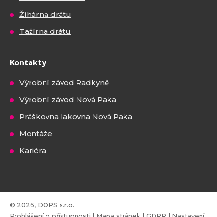
Žíhárna drátu
Tažírna drátu
Kontakty
Výrobní závod Radkyně
Výrobní závod Nová Paka
Práškovna lakovna Nová Paka
Montáže
Kariéra
© 2026, DOPS s.r.o.
Prohlášení o přístupnosti
|
Mapa stránek
|
GDPR
|
Nastavení