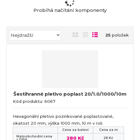
a
Probíhá načítání komponenty
Ř
O
T
Ř
25
položek
a
b
a
á
z
r
b
d
e
á
u
k
n
z
l
o
í
k
k
v
p
o
o
ý
r
o
v
v
v
Šestihranné pletivo poplast 20/1.0/1000/10m
d
ý
ý
ý
Kód produktu: 6067
u
v
v
p
k
ý
ý
i
t
Hexagonální pletivo pozinkované poplastované,
p
p
s
ů
okatost 20 mm, výška 1000 mm, 10 m v roli.
i
i
Cena za balení
Cena za m
s
s
Maloobchodní cena
280 Kč
28 Kč
s DPH