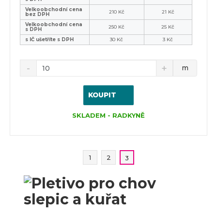
Velkoobchodní cena
210 Kč
21 Kč
bez DPH
Velkoobchodní cena
250 Kč
25 Kč
s DPH
s IČ ušetříte s DPH
30 Kč
3 Kč
m
KOUPIT
SKLADEM - RADKYNĚ
1
2
3