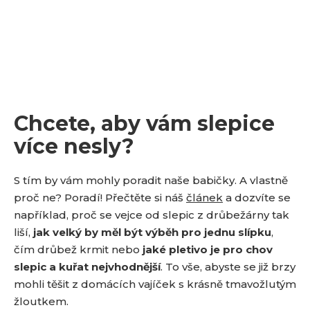
Chcete, aby vám slepice
více nesly?
S tím by vám mohly poradit naše babičky. A vlastně
proč ne? Poradí! Přečtěte si náš
článek
a dozvíte se
například, proč se vejce od slepic z drůbežárny tak
liší,
jak velký by měl být výběh pro jednu slípku
,
čím drůbež krmit nebo
jaké pletivo je pro chov
slepic a kuřat nejvhodnější
. To vše, abyste se již brzy
mohli těšit z domácích vajíček s krásně tmavožlutým
žloutkem.