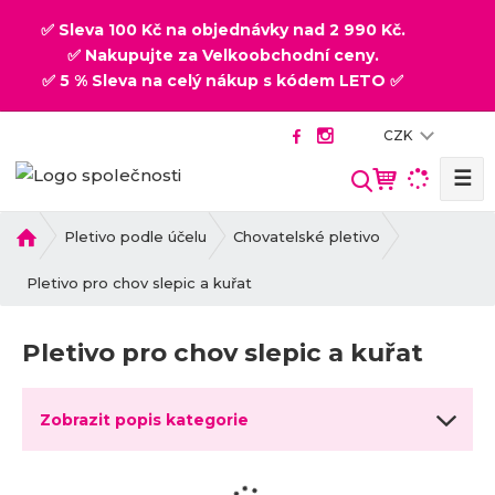
✅ Sleva 100 Kč na objednávky nad 2 990 Kč.
✅ Nakupujte za Velkoobchodní ceny.
✅ 5 % Sleva na celý nákup s kódem LETO ✅
CZK
☰
V
y
h
Ú
Pletivo podle účelu
Chovatelské pletivo
v
l
o
Pletivo pro chov slepic a kuřat
e
d
d
n
a
Pletivo pro chov slepic a kuřat
í
t
s
t
Zobrazit popis kategorie
r
a
n