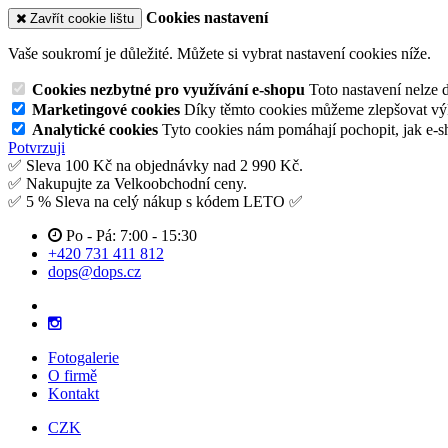
Cookies nastavení
Zavřít cookie lištu
Vaše soukromí je důležité. Můžete si vybrat nastavení cookies níže.
Cookies nezbytné pro využívání e-shopu
Toto nastavení nelze 
Marketingové cookies
Díky těmto cookies můžeme zlepšovat výko
Analytické cookies
Tyto cookies nám pomáhají pochopit, jak e-s
Potvrzuji
✅ Sleva 100 Kč na objednávky nad 2 990 Kč.
✅ Nakupujte za Velkoobchodní ceny.
✅ 5 % Sleva na celý nákup s kódem LETO ✅
Po - Pá: 7:00 - 15:30
+420 731 411 812
dops@dops.cz
Fotogalerie
O firmě
Kontakt
CZK