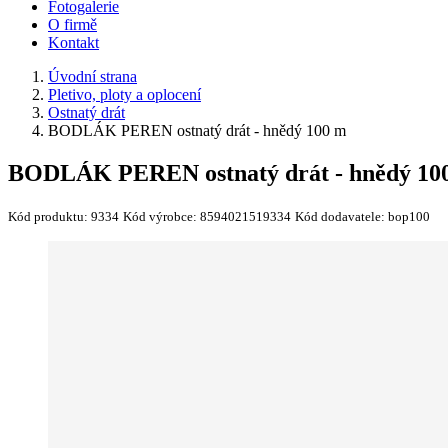
Fotogalerie
O firmě
Kontakt
Úvodní strana
Pletivo, ploty a oplocení
Ostnatý drát
BODLÁK PEREN ostnatý drát - hnědý 100 m
BODLÁK PEREN ostnatý drát - hnědý 10
Kód produktu:
9334
Kód výrobce:
8594021519334
Kód dodavatele:
bop100