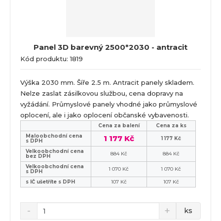
Panel 3D barevný 2500*2030 - antracit
Kód produktu: 1819
Výška 2030 mm. Šíře 2.5 m. Antracit panely skladem.
Nelze zaslat zásilkovou službou, cena dopravy na
vyžádání. Průmyslové panely vhodné jako průmyslové
oplocení, ale i jako oplocení občanské vybavenosti.
Cena za balení
Cena za ks
Maloobchodní cena
1 177 Kč
1 177 Kč
s DPH
Velkoobchodní cena
884 Kč
884 Kč
bez DPH
Velkoobchodní cena
1 070 Kč
1 070 Kč
s DPH
s IČ ušetříte s DPH
107 Kč
107 Kč
ks