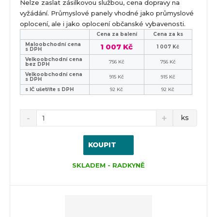
Nelze zaslat zásilkovou službou, cena dopravy na
vyžádání. Průmyslové panely vhodné jako průmyslové
oplocení, ale i jako oplocení občanské vybavenosti.
Cena za balení
Cena za ks
Maloobchodní cena
1 007 Kč
1 007 Kč
s DPH
Velkoobchodní cena
756 Kč
756 Kč
bez DPH
Velkoobchodní cena
915 Kč
915 Kč
s DPH
s IČ ušetříte s DPH
92 Kč
92 Kč
ks
KOUPIT
SKLADEM - RADKYNĚ