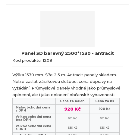
Panel 3D barevný 2500*1530 - antracit
Kód produktu: 1208
Výška 1530 mm. Šíře 2.5 m. Antracit panely skladem.
Nelze zaslat zásilkovou službou, cena dopravy na
vyžádání. Průmyslové panely vhodné jako průmyslové
oplocení, ale i jako oplocení občanské vybavenosti.
Cena za balení
Cena za ks
Maloobchodní cena
920 Kč
920 Kč
s DPH
Velkoobchodní cena
691 Kč
691 Kč
bez DPH
Velkoobchodní cena
836 Kč
836 Kč
s DPH