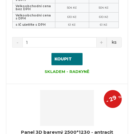
Velkoobchodní cena
504 Kč
504 Kč
bez DPH
Velkoobchodní cena
610 Kč
610 Kč
s DPH
s IČ ušetříte s DPH
61 Kč
61 Kč
ks
KOUPIT
SKLADEM - RADKYNĚ
29
%
-
Panel 3D barevný 2500*1230 - antracit