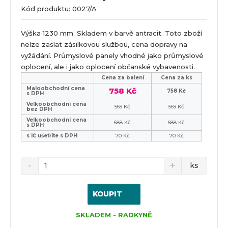
Kód produktu: 0027/A
Výška 1230 mm. Skladem v barvě antracit. Toto zboží
nelze zaslat zásilkovou službou, cena dopravy na
vyžádání. Průmyslové panely vhodné jako průmyslové
oplocení, ale i jako oplocení občanské vybavenosti.
Cena za balení
Cena za ks
Maloobchodní cena
758 Kč
758 Kč
s DPH
Velkoobchodní cena
569 Kč
569 Kč
bez DPH
Velkoobchodní cena
688 Kč
688 Kč
s DPH
s IČ ušetříte s DPH
70 Kč
70 Kč
ks
KOUPIT
SKLADEM - RADKYNĚ