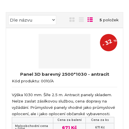
a
Ř
O
T
Ř
5
položek
a
b
a
á
z
r
b
d
e
32
á
u
k
%
n
-
z
l
o
í
k
k
v
p
o
o
ý
r
o
v
v
v
Panel 3D barevný 2500*1030 - antracit
d
ý
ý
ý
Kód produktu: 0010/A
u
v
v
p
k
ý
ý
i
t
Výška 1030 mm. Šíře 2.5 m. Antracit panely skladem.
p
p
s
ů
Nelze zaslat zásilkovou službou, cena dopravy na
i
i
vyžádání. Průmyslové panely vhodné jako průmyslové
s
s
oplocení, ale i jako oplocení občanské vybavenosti.
Cena za balení
Cena za ks
Maloobchodní cena
671 Kč
671 Kč
s DPH