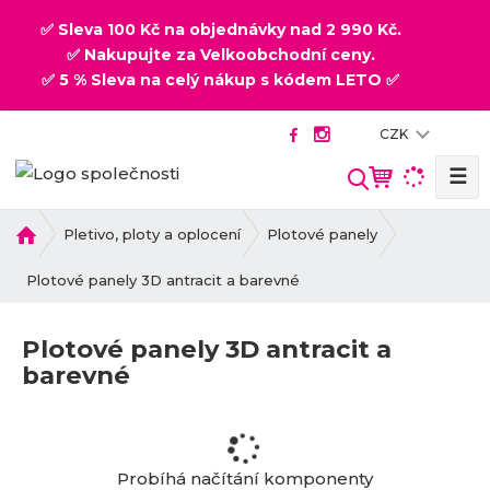
✅ Sleva 100 Kč na objednávky nad 2 990 Kč.
✅ Nakupujte za Velkoobchodní ceny.
✅ 5 % Sleva na celý nákup s kódem LETO ✅
CZK
☰
V
y
h
Ú
Pletivo, ploty a oplocení
Plotové panely
v
l
o
Plotové panely 3D antracit a barevné
e
d
d
n
a
Plotové panely 3D antracit a
í
t
barevné
s
t
r
a
n
Probíhá načítání komponenty