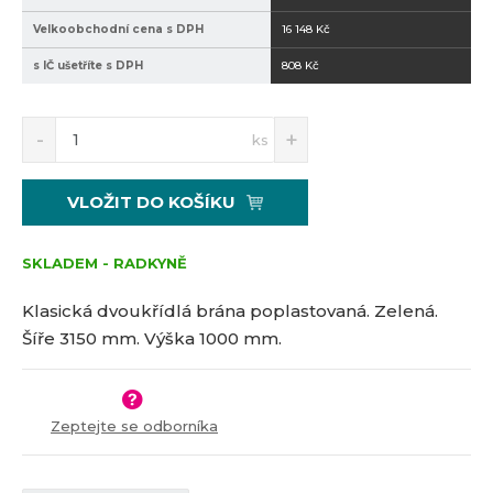
6
0
Velkoobchodní cena s DPH
16 148 Kč
0
0
s IČ ušetříte s DPH
808 Kč
0
S
N
Z
ks
n
a
m
í
v
ě
ž
ý
n
VLOŽIT DO KOŠÍKU
i
š
i
t
i
t
m
t
SKLADEM - RADKYNĚ
p
n
m
o
o
n
Klasická dvoukřídlá brána poplastovaná. Zelená.
č
ž
o
Šíře 3150 mm. Výška 1000 mm.
s
ž
e
t
s
t
v
t
í
v
Zeptejte se odborníka
í