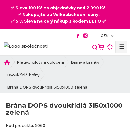
✅ Sleva 100 Kč na objednávky nad 2 990 Kč.
✅ Nakupujte za Velkoobchodní ceny.
✅ 5 % Sleva na celý nákup s kódem LETO ✅
CZK
☰
V
y
h
Ú
Pletivo, ploty a oplocení
Brány a branky
v
l
o
Dvoukřídlé brány
e
d
d
Brána DOPS dvoukřídlá 3150x1000 zelená
n
a
í
t
s
Brána DOPS dvoukřídlá 3150x1000
t
zelená
r
a
K
K
Kód produktu:
5060
n