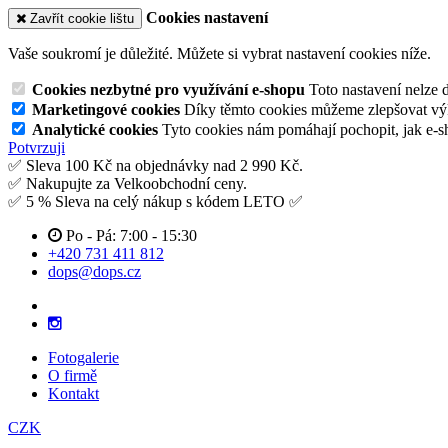
Cookies nastavení
Zavřít cookie lištu
Vaše soukromí je důležité. Můžete si vybrat nastavení cookies níže.
Cookies nezbytné pro využívání e-shopu
Toto nastavení nelze 
Marketingové cookies
Díky těmto cookies můžeme zlepšovat výko
Analytické cookies
Tyto cookies nám pomáhají pochopit, jak e-s
Potvrzuji
✅ Sleva 100 Kč na objednávky nad 2 990 Kč.
✅ Nakupujte za Velkoobchodní ceny.
✅ 5 % Sleva na celý nákup s kódem LETO ✅
Po - Pá: 7:00 - 15:30
+420 731 411 812
dops@dops.cz
Fotogalerie
O firmě
Kontakt
CZK