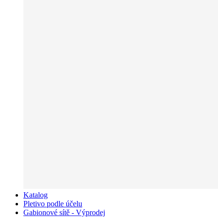
Katalog
Pletivo podle účelu
Gabionové sítě - Výprodej