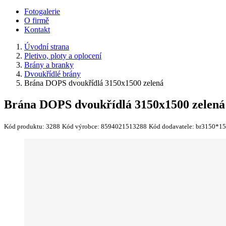
Fotogalerie
O firmě
Kontakt
Úvodní strana
Pletivo, ploty a oplocení
Brány a branky
Dvoukřídlé brány
Brána DOPS dvoukřídlá 3150x1500 zelená
Brána DOPS dvoukřídlá 3150x1500 zelená
Kód produktu:
3288
Kód výrobce:
8594021513288
Kód dodavatele:
br3150*1