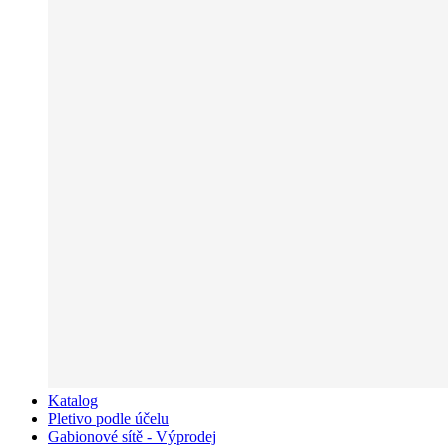
Katalog
Pletivo podle účelu
Gabionové sítě - Výprodej