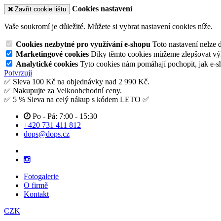
Cookies nastavení
Zavřít cookie lištu
Vaše soukromí je důležité. Můžete si vybrat nastavení cookies níže.
Cookies nezbytné pro využívání e-shopu
Toto nastavení nelze 
Marketingové cookies
Díky těmto cookies můžeme zlepšovat výko
Analytické cookies
Tyto cookies nám pomáhají pochopit, jak e-s
Potvrzuji
✅ Sleva 100 Kč na objednávky nad 2 990 Kč.
✅ Nakupujte za Velkoobchodní ceny.
✅ 5 % Sleva na celý nákup s kódem LETO ✅
Po - Pá: 7:00 - 15:30
+420 731 411 812
dops@dops.cz
Fotogalerie
O firmě
Kontakt
CZK