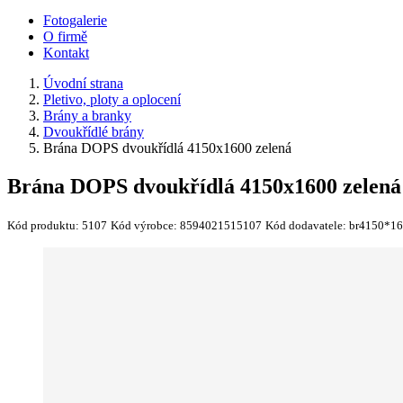
Fotogalerie
O firmě
Kontakt
Úvodní strana
Pletivo, ploty a oplocení
Brány a branky
Dvoukřídlé brány
Brána DOPS dvoukřídlá 4150x1600 zelená
Brána DOPS dvoukřídlá 4150x1600 zelená
Kód produktu:
5107
Kód výrobce:
8594021515107
Kód dodavatele:
br4150*1