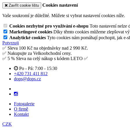
Cookies nastavení
Zavřít cookie lištu
Vaše soukromí je důležité. Můžete si vybrat nastavení cookies níže.
Cookies nezbytné pro využívání e-shopu
Toto nastavení nelze 
Marketingové cookies
Díky těmto cookies můžeme zlepšovat výko
Analytické cookies
Tyto cookies nám pomáhají pochopit, jak e-s
Potvrzuji
✅ Sleva 100 Kč na objednávky nad 2 990 Kč.
✅ Nakupujte za Velkoobchodní ceny.
✅ 5 % Sleva na celý nákup s kódem LETO ✅
Po - Pá: 7:00 - 15:30
+420 731 411 812
dops@dops.cz
Fotogalerie
O firmě
Kontakt
CZK