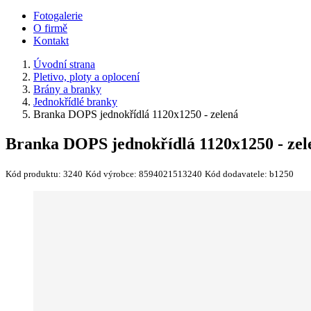
Fotogalerie
O firmě
Kontakt
Úvodní strana
Pletivo, ploty a oplocení
Brány a branky
Jednokřídlé branky
Branka DOPS jednokřídlá 1120x1250 - zelená
Branka DOPS jednokřídlá 1120x1250 - zel
Kód produktu:
3240
Kód výrobce:
8594021513240
Kód dodavatele:
b1250