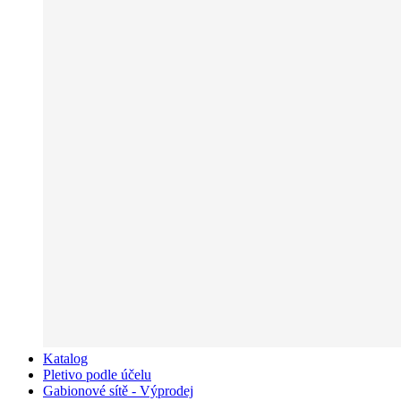
Katalog
Pletivo podle účelu
Gabionové sítě - Výprodej