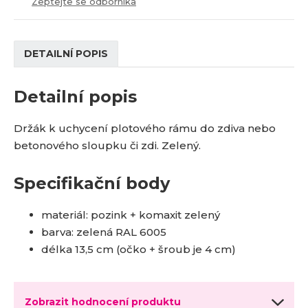
Zeptejte se odborníka
í
DETAILNÍ POPIS
Detailní popis
Držák k uchycení plotového rámu do zdiva nebo
betonového sloupku či zdi. Zelený.
Specifikační body
materiál: pozink + komaxit zelený
barva: zelená RAL 6005
délka 13,5 cm (očko + šroub je 4 cm)
Zobrazit hodnocení produktu