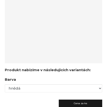
a
Produkt nabízíme v následujících variantách:
Barva
Cena za ks