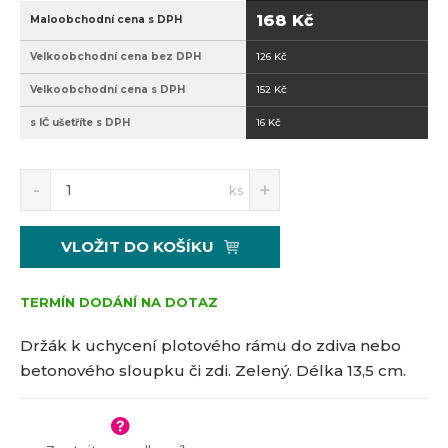
168 Kč
Maloobchodní cena s DPH
Velkoobchodní cena bez DPH
126 Kč
Velkoobchodní cena s DPH
152 Kč
s IČ ušetříte s DPH
16 Kč
S
N
Z
ks
n
a
m
í
v
ě
ž
ý
n
VLOŽIT DO KOŠÍKU
i
š
i
t
i
t
m
t
TERMÍN DODÁNÍ NA DOTAZ
p
n
m
o
o
n
Držák k uchycení plotového rámu do zdiva nebo
č
ž
o
betonového sloupku či zdi. Zelený. D
élka 13,5 cm.
s
ž
e
t
s
t
v
t
í
v