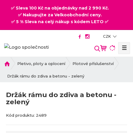
✅ Sleva 100 Kč na objednávky nad 2 990 Kč.
✅ Nakupujte za Velkoobchodní ceny.
✅ 5 % Sleva na celý nákup s kódem LETO ✅
CZK
☰
V
y
h
Ú
Pletivo, ploty a oplocení
Plotové příslušenství
v
l
o
Držák rámu do zdiva a betonu - zelený
e
d
d
n
a
Držák rámu do zdiva a betonu -
í
t
zelený
s
t
r
Kód produktu:
2489
a
n