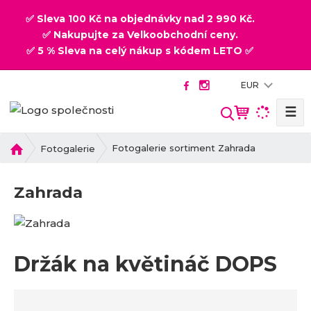
✅ Sleva 100 Kč na objednávky nad 2 990 Kč.
✅ Nakupujte za Velkoobchodní ceny.
✅ 5 % Sleva na celý nákup s kódem LETO ✅
EUR
☰
V
y
h
Ú
Fotogalerie sortiment Zahrada
Fotogalerie
v
l
o
e
Zahrada
d
d
n
a
í
t
s
t
Držák na květináč DOPS
r
a
n