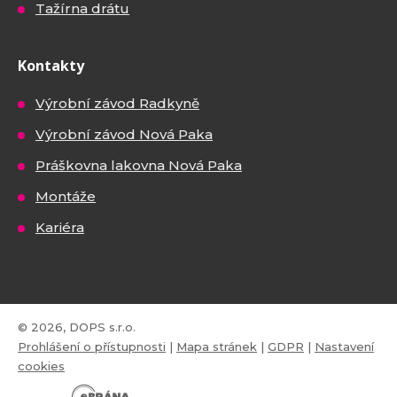
Tažírna drátu
Kontakty
Výrobní závod Radkyně
Výrobní závod Nová Paka
Práškovna lakovna Nová Paka
Montáže
Kariéra
© 2026, DOPS s.r.o.
Prohlášení o přístupnosti
|
Mapa stránek
|
GDPR
|
Nastavení
cookies
E