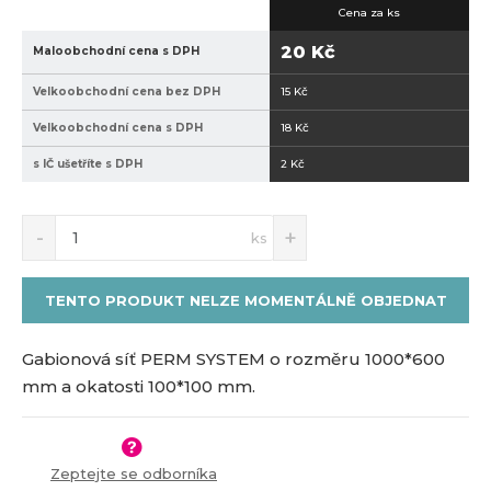
Cena za ks
2
6
4
0
20 Kč
Maloobchodní cena s DPH
8
0
Velkoobchodní cena bez DPH
15 Kč
-
1
Velkoobchodní cena s DPH
18 Kč
0
s IČ ušetříte s DPH
2 Kč
0
S
N
Z
ks
n
a
m
í
v
ě
ž
ý
n
TENTO PRODUKT NELZE MOMENTÁLNĚ OBJEDNAT
i
š
i
t
i
t
m
t
Gabionová síť PERM SYSTEM o rozměru 1000*600
p
n
m
mm a okatosti 100*100 mm.
o
o
n
č
ž
o
s
ž
e
t
s
t
Zeptejte se odborníka
v
t