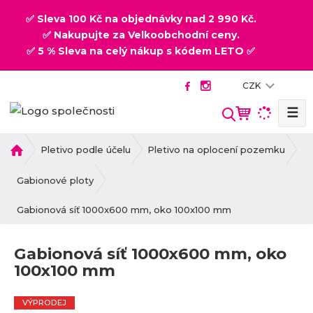
✅ Sleva 100 Kč na objednávky nad 2 990 Kč.
✅ Nakupujte za Velkoobchodní ceny.
✅ 5 % Sleva na celý nákup s kódem LETO ✅
CZK
☰
V
y
h
Ú
Pletivo podle účelu
Pletivo na oplocení pozemku
v
l
o
Gabionové ploty
e
d
d
Gabionová síť 1000x600 mm, oko 100x100 mm
n
a
í
t
s
Gabionová síť 1000x600 mm, oko
t
100x100 mm
r
a
n
VÝPRODEJ