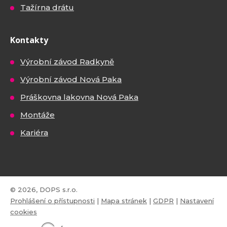
Tažírna drátu
Kontakty
Výrobní závod Radkyně
Výrobní závod Nová Paka
Práškovna lakovna Nová Paka
Montáže
Kariéra
© 2026, DOPS s.r.o.
Prohlášení o přístupnosti
|
Mapa stránek
|
GDPR
|
Nastavení
cookies
E