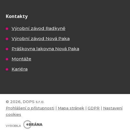
Kontakty
Výrobní závod Radkyně
Výrobní závod Nová Paka
Práškovna lakovna Nová Paka
Montáže
Kariéra
© 2026, DOPS s.r.o.
Prohlášení o přístupnosti
|
Mapa stránek
|
GDPR
|
Nastavení
cookies
E
B
VYROBILA
R