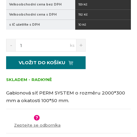
Velkoobchodní cena bez DPH
159 Kč
-
1
Velkoobchodní cena s DPH
192 Kč
0
s IČ ušetříte s DPH
10 Kč
0
*
5
S
N
Z
ks
0
n
a
m
í
v
ě
ž
ý
n
VLOŽIT DO KOŠÍKU
i
š
i
t
i
t
m
t
SKLADEM - RADKYNĚ
p
n
m
o
o
n
Gabionová síť PERM SYSTEM o rozměru 2000*300
č
ž
o
mm a okatosti 100*50 mm.
s
ž
e
t
s
t
v
t
í
v
Zeptejte se odborníka
í