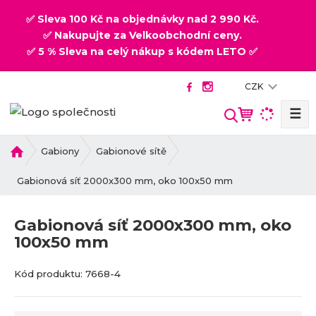
✅ Sleva 100 Kč na objednávky nad 2 990 Kč.
✅ Nakupujte za Velkoobchodní ceny.
✅ 5 % Sleva na celý nákup s kódem LETO ✅
CZK
☰
V
y
h
Ú
Gabiony
Gabionové sítě
v
l
o
Gabionová síť 2000x300 mm, oko 100x50 mm
e
d
d
n
a
Gabionová síť 2000x300 mm, oko
í
t
100x50 mm
s
t
K
K
r
Kód produktu:
7668-4
ó
ó
a
d
d
n