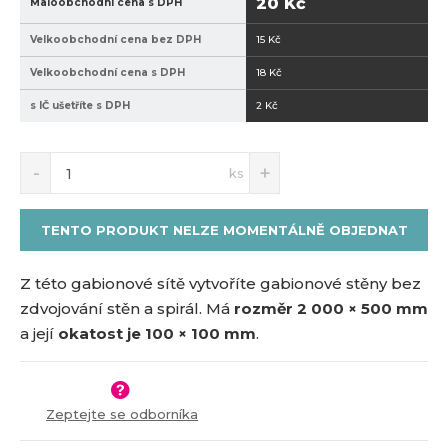
20 Kč
Maloobchodní cena s DPH
2
0
Velkoobchodní cena bez DPH
15 Kč
-
1
Velkoobchodní cena s DPH
18 Kč
0
s IČ ušetříte s DPH
2 Kč
0
S
N
Z
ks
n
a
m
í
v
ě
ž
ý
n
TENTO PRODUKT NELZE MOMENTÁLNĚ OBJEDNAT
i
š
i
t
i
t
m
t
Z této gabionové sítě vytvoříte gabionové stěny bez
p
n
m
zdvojování stěn a spirál. Má
rozměr 2 000 × 500 mm
o
o
n
a její
okatost je 100 × 100 mm
.
č
ž
o
s
ž
e
t
s
t
v
t
Zeptejte se odborníka
í
v
í