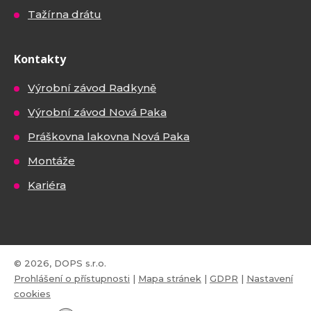
Tažírna drátu
Kontakty
Výrobní závod Radkyně
Výrobní závod Nová Paka
Práškovna lakovna Nová Paka
Montáže
Kariéra
© 2026, DOPS s.r.o.
Prohlášení o přístupnosti
|
Mapa stránek
|
GDPR
|
Nastavení
cookies