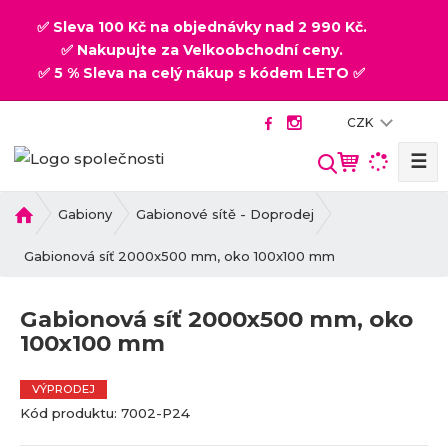
✅ Sleva 100 Kč na objednávky nad 2 990 Kč.
✅ Nakupujte za Velkoobchodní ceny.
✅ 5 % Sleva na celý nákup s kódem LETO ✅
CZK
☰
V
y
h
Ú
Gabiony
Gabionové sítě - Doprodej
v
l
o
Gabionová síť 2000x500 mm, oko 100x100 mm
e
d
d
n
a
Gabionová síť 2000x500 mm, oko
í
t
100x100 mm
s
t
r
VÝPRODEJ
a
K
K
Kód produktu:
7002-P24
n
ó
ó