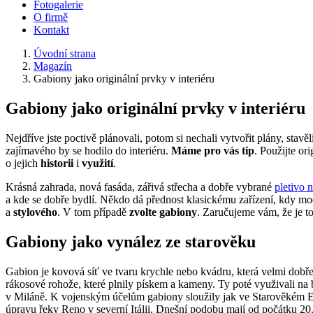
Fotogalerie
O firmě
Kontakt
Úvodní strana
Magazín
Gabiony jako originální prvky v interiéru
Gabiony jako originální prvky v interiéru
Nejdříve jste poctivě plánovali, potom si nechali vytvořit plány, stavě
zajímavého by se hodilo do interiéru.
Máme pro vás tip
. Použijte o
o jejich
historii
i
využití
.
Krásná zahrada, nová fasáda, zářivá střecha a dobře vybrané
pletivo n
a kde se dobře bydlí. Někdo dá přednost klasickému zařízení, kdy mod
a
stylového
. V tom případě
zvolte gabiony
. Zaručujeme vám, že je t
Gabiony jako vynález ze starověku
Gabion je kovová síť ve tvaru krychle nebo kvádru, která velmi dobře
rákosové rohože, které plnily pískem a kameny. Ty poté využivali na 
v Miláně. K vojenským účelům gabiony sloužily jak ve Starověkém E
úpravu řeky Reno v severní Itálii. Dnešní podobu mají od počátku 20. 