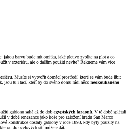
e, jakou barvu bude mít omítka, jaké pletivo zvolíte na plot a co
použít v exteriéru, ale o dalším použití nevíte? Řekneme vám více
teriéru
. Musíte si vytvořit domácí prostředí, které se vám bude líbit
 jsou tu i tací, kteří by do svého domu rádi něco
neokoukaného
oužití gabionu sahá až do dob
egyptských faraonů
. V té době splétali
užil v době renezance jako koše pro založení hradu San Marco
ové konstrukce dostaly gabiony v roce 1893, kdy byly použity na
, kterou do ocelových sítí můžete dát.