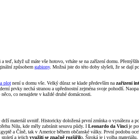
li a teď, když už máte vše hotovo, vrháte se na zařízení domu. Přemýšlít
riginální způsobem
gabiony
. Možná jste do této doby slyšeli, že se dají 
a plot
není u domu vše. Velký důraz se klade především na
zařízení in
erní prvky nechá stranou a upřednostní zejména svoje pohodlí. Naopak,
o něco, co nenajdete v každé druhé domácnosti.
 drží materiál uvnitř. Historicky doložená první zmínka o vynálezu a p
břehu Nilu, kde měly zabránit sesuvu půdy. I
Leonardo da Vinci
je po
gyptě a Číně, tak v Americe během občanské války. První podobu ocel
století a jejich
využití se značně rozšířil
o. Široká je i volba materiálu