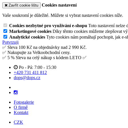
Cookies nastavení
Zavřít cookie lištu
Vaše soukromí je důležité. Můžete si vybrat nastavení cookies níže.
Cookies nezbytné pro využívání e-shopu
Toto nastavení nelze 
Marketingové cookies
Díky těmto cookies můžeme zlepšovat výko
Analytické cookies
Tyto cookies nám pomáhají pochopit, jak e-s
Potvrzuji
✅ Sleva 100 Kč na objednávky nad 2 990 Kč.
✅ Nakupujte za Velkoobchodní ceny.
✅ 5 % Sleva na celý nákup s kódem LETO ✅
Po - Pá: 7:00 - 15:30
+420 731 411 812
dops@dops.cz
Fotogalerie
O firmě
Kontakt
CZK