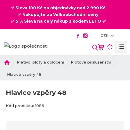
✅ Sleva 100 Kč na objednávky nad 2 990 Kč.
✅ Nakupujte za Velkoobchodní ceny.
✅ 5 % Sleva na celý nákup s kódem LETO ✅
CZK
☰
V
y
h
Ú
Pletivo, ploty a oplocení
Plotové příslušenství
v
l
o
Hlavice vzpěry 48
e
d
d
n
a
Hlavice vzpěry 48
í
t
s
K
K
Kód produktu:
1086
t
ó
ó
r
d
d
a
v
d
n