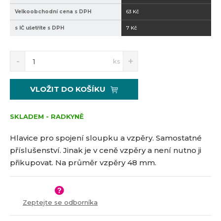
Velkoobchodní cena s DPH
63 Kč
s IČ ušetříte s DPH
7 Kč
S
N
Z
ks
n
a
m
í
v
ě
ž
ý
n
VLOŽIT DO KOŠÍKU
i
š
i
t
i
t
m
t
SKLADEM - RADKYNĚ
p
n
m
o
o
n
Hlavice pro spojení sloupku a vzpěry. Samostatné
č
ž
o
příslušenství. Jinak je v ceně vzpěry a není nutno ji
s
ž
e
přikupovat. Na průměr vzpěry 48 mm.
t
s
t
v
t
í
v
í
Zeptejte se odborníka