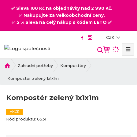
✅ Sleva 100 Kč na objednávky nad 2 990 Kč.
✅ Nakupujte za Velkoobchodní ceny.
✅ 5 % Sleva na celý nákup s kódem LETO ✅
CZK
☰
V
y
h
Ú
Zahradní potřeby
Kompostéry
v
l
o
Kompostér zelený 1x1x1m
e
d
d
n
a
Kompostér zelený 1x1x1m
í
t
s
t
AKCE
K
K
r
Kód produktu:
6531
ó
ó
a
d
d
n