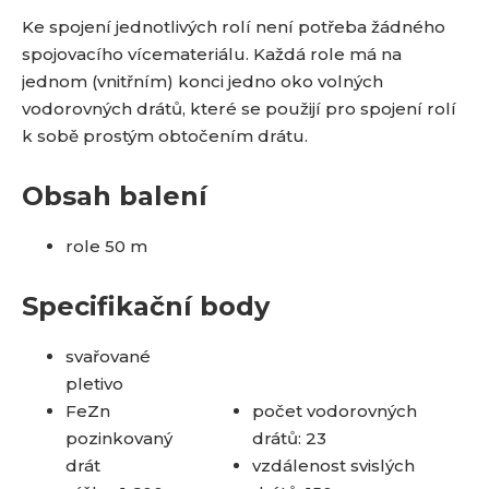
Ke spojení jednotlivých rolí není potřeba žádného
spojovacího vícemateriálu. Každá role má na
jednom (vnitřním) konci jedno oko volných
vodorovných drátů, které se použijí pro spojení rolí
k sobě prostým obtočením drátu.
Obsah balení
role 50 m
Specifikační body
svařované
pletivo
FeZn
počet vodorovných
pozinkovaný
drátů: 23
drát
vzdálenost svislých