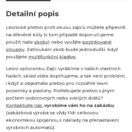
Detailní popis
Lesnické pletivo proti okusu zajíců můžete připevnit
na dřevěné kůly (v tom případě doporučujeme
použít naše
skoby
) nebo využijte
pozinkované
sloupky
. Zatloukání skob bude jednodušší, když
použijete
multifunkční kladivo
.
Lesní oplocenku Zajíc vyrábíme v našich vlastních
halách, sklad stále doplňujeme, a tak není problém,
i když si objednáte pletivo pro rozsáhlé lesní
pozemky a pastviny. Potřebujete pletivo s jiným
počtem vodorovných nebo svislých drátů?
Kontaktujte nás
,
vyrobíme vám ho na zakázku
(zakázková výroba se vždy řídí celkovou
ekonomikou spojenou s náklady na přenastavení
výrobních automatů).