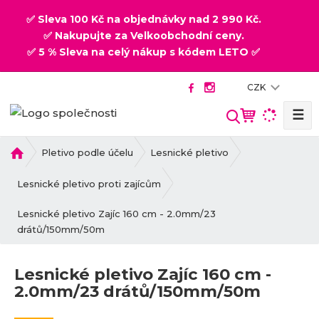
✅ Sleva 100 Kč na objednávky nad 2 990 Kč.
✅ Nakupujte za Velkoobchodní ceny.
✅ 5 % Sleva na celý nákup s kódem LETO ✅
CZK
☰
V
y
h
Ú
Pletivo podle účelu
Lesnické pletivo
v
l
o
Lesnické pletivo proti zajícům
e
d
d
Lesnické pletivo Zajíc 160 cm - 2.0mm/23
n
a
drátů/150mm/50m
í
t
s
t
Lesnické pletivo Zajíc 160 cm -
r
2.0mm/23 drátů/150mm/50m
a
n