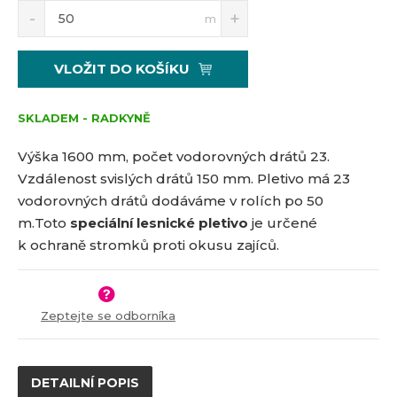
S
N
Z
5
m
n
a
m
9
í
v
ě
4
ž
ý
n
VLOŽIT DO KOŠÍKU
i
š
7
i
t
i
t
m
t
SKLADEM - RADKYNĚ
p
n
m
o
o
n
Výška 1600 mm, počet vodorovných drátů 23.
č
ž
o
Vzdálenost svislých drátů 150 mm. Pletivo má 23
s
ž
e
vodorovných drátů dodáváme v rolích po 50
t
s
t
v
t
m.
Toto
speciální lesnické pletivo
je určené
í
v
k ochraně stromků proti okusu zajíců.
í
Zeptejte se odborníka
DETAILNÍ POPIS