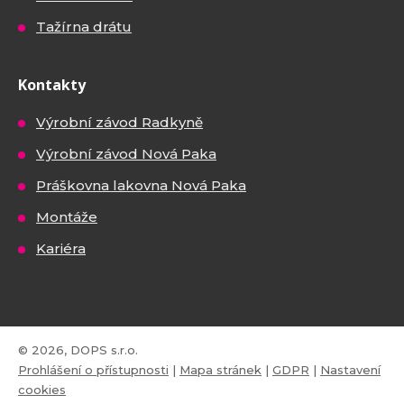
Tažírna drátu
Kontakty
Výrobní závod Radkyně
Výrobní závod Nová Paka
Práškovna lakovna Nová Paka
Montáže
Kariéra
© 2026, DOPS s.r.o.
Prohlášení o přístupnosti
|
Mapa stránek
|
GDPR
|
Nastavení
cookies