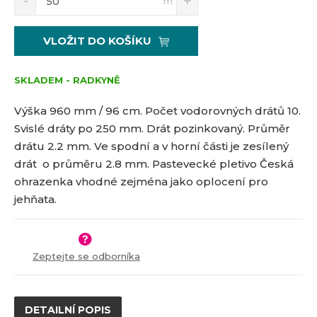
2
1
m
n
a
m
1
0
í
v
ě
6
ž
ý
n
VLOŽIT DO KOŠÍKU
i
š
8
i
t
i
t
m
t
SKLADEM - RADKYNĚ
p
n
m
o
o
n
Výška 960 mm / 96 cm. Počet vodorovných drátů 10.
č
ž
o
Svislé dráty po 250 mm. Drát pozinkovaný. Průměr
s
ž
e
drátu 2.2 mm.
Ve spodní a v horní části je zesílený
t
s
t
v
t
drát o průměru 2.8 mm.
Pastevecké pletivo Česká
í
v
ohrazenka vhodné zejména jako oplocení pro
í
jehňata.
Zeptejte se odborníka
DETAILNÍ POPIS