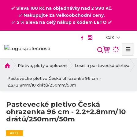
✅ Sleva 100 Kč na objednávky nad 2 990 Kč.
✅ Nakupujte za Velkoobchodní ceny.
✅ 5 % Sleva na celý nákup s kódem LETO ✅
CZK
☰
V
y
h
Ú
Pletivo, ploty a oplocení
Lesní a pastevecká pletiva
v
l
o
Pastevecké pletivo Česká ohrazenka 96 cm -
e
d
2.2+2.8mm/10 drátů/250mm/50m
d
n
a
í
t
Pastevecké pletivo Česká
s
ohrazenka 96 cm - 2.2+2.8mm/10
t
drátů/250mm/50m
r
a
n
AKCE