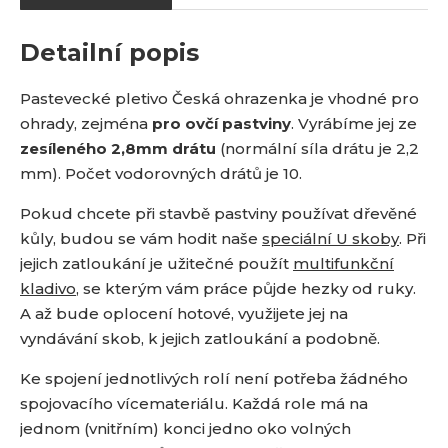
Detailní popis
Pastevecké pletivo Česká ohrazenka je vhodné pro
ohrady, zejména
pro ovčí pastviny
. Vyrábíme jej ze
zesíleného 2,8mm drátu
(normální síla drátu je 2,2
mm). Počet vodorovných drátů je 10.
Pokud chcete při stavbě pastviny používat dřevěné
kůly, budou se vám hodit naše
speciální U skoby
. Při
jejich zatloukání je užitečné použít
multifunkční
kladivo
, se kterým vám práce půjde hezky od ruky.
A až bude oplocení hotové, využijete jej na
vyndávání skob, k jejich zatloukání a podobně.
Ke spojení jednotlivých rolí není potřeba žádného
spojovacího vícemateriálu. Každá role má na
jednom (vnitřním) konci jedno oko volných