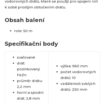
vodorovných drátů, které se použijí pro spojení rolí
k sobě prostým obtočením drátu.
Obsah balení
role: 50 m
Specifikační body
svařované
drát:
výška: 960 mm
pozinkovaný
počet vodorovných
FeZn
drátů: 10
průměr drátu:
vzdálenost svislých
2,2 mm
drátů: 250 mm
horní a spodní
drát: 2,8 mm