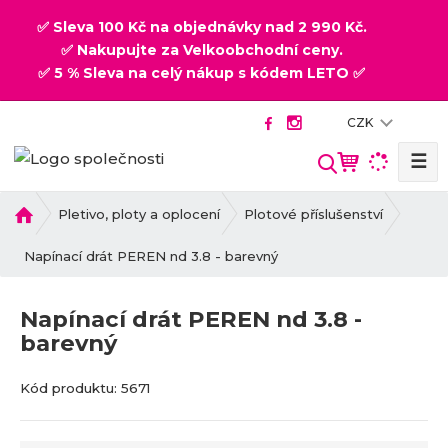
✅ Sleva 100 Kč na objednávky nad 2 990 Kč.
✅ Nakupujte za Velkoobchodní ceny.
✅ 5 % Sleva na celý nákup s kódem LETO ✅
CZK
☰
V
y
h
Ú
Pletivo, ploty a oplocení
Plotové příslušenství
v
l
o
Napínací drát PEREN nd 3.8 - barevný
e
d
d
n
a
Napínací drát PEREN nd 3.8 -
í
t
barevný
s
t
K
K
r
Kód produktu:
5671
ó
ó
a
d
d
n