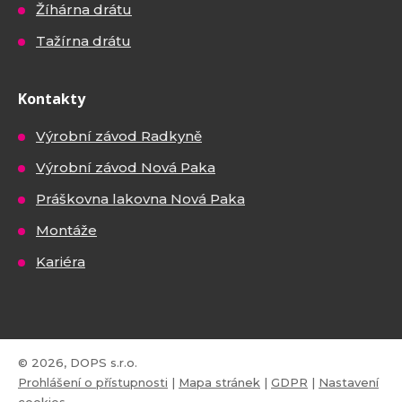
Žíhárna drátu
Tažírna drátu
Kontakty
Výrobní závod Radkyně
Výrobní závod Nová Paka
Práškovna lakovna Nová Paka
Montáže
Kariéra
© 2026, DOPS s.r.o.
Prohlášení o přístupnosti
|
Mapa stránek
|
GDPR
|
Nastavení