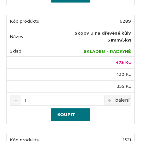
6289
Skoby U na dřevěné kůly
31mm/5kg
SKLADEM - RADKYNĚ
473 Kč
430 Kč
355 Kč
balení
KOUPIT
1321