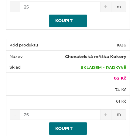
m
KOUPIT
1826
Chovatelská mřížka Kokory
SKLADEM - RADKYNĚ
82 Kč
74 Kč
61 Kč
m
KOUPIT