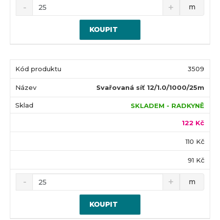
m
KOUPIT
3509
Svařovaná síť 12/1.0/1000/25m
SKLADEM - RADKYNĚ
122 Kč
110 Kč
91 Kč
m
KOUPIT