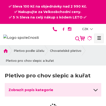
✅ Sleva 100 Kč na objednávky nad 2 990 Kč.
✅ Nakupujte za Velkoobchodní ceny.
✅ 5 % Sleva na celý nákup s kódem LETO ✅
CZK
☰
V
y
h
Ú
Pletivo podle účelu
Chovatelské pletivo
v
l
o
Pletivo pro chov slepic a kuřat
e
d
d
n
a
Pletivo pro chov slepic a kuřat
í
t
s
t
Zobrazit popis kategorie
r
a
n