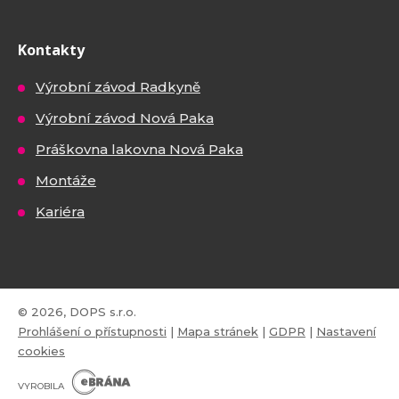
Kontakty
Výrobní závod Radkyně
Výrobní závod Nová Paka
Práškovna lakovna Nová Paka
Montáže
Kariéra
© 2026, DOPS s.r.o.
Prohlášení o přístupnosti
|
Mapa stránek
|
GDPR
|
Nastavení
cookies
E
B
VYROBILA
R