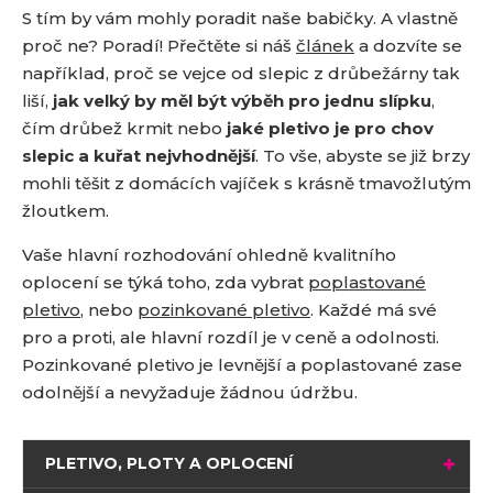
S tím by vám mohly poradit naše babičky. A vlastně
proč ne? Poradí! Přečtěte si náš
článek
a dozvíte se
například, proč se vejce od slepic z drůbežárny tak
liší,
jak velký by měl být výběh pro jednu slípku
,
čím drůbež krmit nebo
jaké pletivo je pro chov
slepic a kuřat nejvhodnější
. To vše, abyste se již brzy
mohli těšit z domácích vajíček s krásně tmavožlutým
žloutkem.
Vaše hlavní rozhodování ohledně kvalitního
oplocení se týká toho, zda vybrat
poplastované
pletivo
, nebo
pozinkované pletivo
. Každé má své
pro a proti, ale hlavní rozdíl je v ceně a odolnosti.
Pozinkované pletivo je levnější a poplastované zase
odolnější a nevyžaduje žádnou údržbu.
PLETIVO, PLOTY A OPLOCENÍ