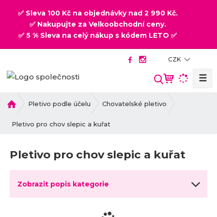
✅ Sleva 100 Kč na objednávky nad 2 990 Kč.
✅ Nakupujte za Velkoobchodní ceny.
✅ 5 % Sleva na celý nákup s kódem LETO ✅
CZK
☰
V
y
h
Ú
Pletivo podle účelu
Chovatelské pletivo
v
l
o
Pletivo pro chov slepic a kuřat
e
d
d
n
a
Pletivo pro chov slepic a kuřat
í
t
s
t
Zobrazit popis kategorie
r
a
n