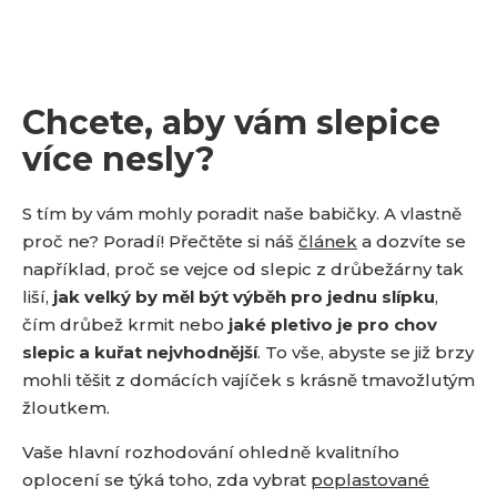
Chcete, aby vám slepice
více nesly?
S tím by vám mohly poradit naše babičky. A vlastně
proč ne? Poradí! Přečtěte si náš
článek
a dozvíte se
například, proč se vejce od slepic z drůbežárny tak
liší,
jak velký by měl být výběh pro jednu slípku
,
čím drůbež krmit nebo
jaké pletivo je pro chov
slepic a kuřat nejvhodnější
. To vše, abyste se již brzy
mohli těšit z domácích vajíček s krásně tmavožlutým
žloutkem.
Vaše hlavní rozhodování ohledně kvalitního
oplocení se týká toho, zda vybrat
poplastované