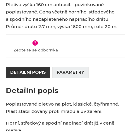
o
o
n
Pletivo výška 160 cm antracit - pozinkované
8
-
č
ž
o
poplastované. Cena včetně horního, středového
2
s
ž
e
a spodního nezapleteného napínacího drátu.
0
t
s
t
v
t
-
Průměr drátu 2.7 mm, výška 1600 mm, role 20 m.
í
v
n
í
n
d
Zeptejte se odborníka
-
a
DETAILNÍ POPIS
PARAMETRY
Detailní popis
Poplastované pletivo na plot, klasické, čtyřhranné.
Plast stabilizovaný proti mrazu a uv záření.
Horní, středový a spodní napínací drát již v ceně
pletiva.