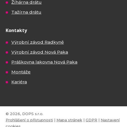
Žíhárna drátu
Tažírna drátu
Kontakty
Výrobní závod Radkyně
Výrobní závod Nová Paka
Práškovna lakovna Nová Paka
Montáže
Kariéra
© 2026, DOPS s.r.o.
Prohlášení o přístupnosti
|
Mapa stránek
|
GDPR
|
Nastavení
cookies