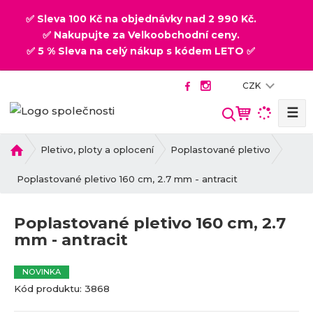
✅ Sleva 100 Kč na objednávky nad 2 990 Kč.
✅ Nakupujte za Velkoobchodní ceny.
✅ 5 % Sleva na celý nákup s kódem LETO ✅
CZK
☰
V
y
h
Ú
Pletivo, ploty a oplocení
Poplastované pletivo
v
l
o
Poplastované pletivo 160 cm, 2.7 mm - antracit
e
d
d
n
a
Poplastované pletivo 160 cm, 2.7
í
t
mm - antracit
s
t
r
NOVINKA
a
K
K
Kód produktu:
3868
n
ó
ó