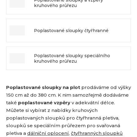
a
kruhového průřezu
Poplastované sloupky čtyřhranné
Poplastované sloupky speciálního
kruhového průřezu
Poplastované sloupky na plot
prodáváme od výšky
150 cm až do 380 cm. K nim samozřejmě dodáváme
také
poplastované vzpěry
v adekvátní délce.
Můžete si vybírat z nabídky kruhových
poplastovaných sloupků pro čtyřhranná pletiva,
sloupků se speciálním průřezem pro svařovaná
pletiva a
dálniční oplocení
,
čtyřhranných sloupků