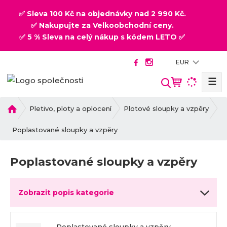
✅ Sleva 100 Kč na objednávky nad 2 990 Kč.
✅ Nakupujte za Velkoobchodní ceny.
✅ 5 % Sleva na celý nákup s kódem LETO ✅
EUR
☰
V
y
h
Ú
Pletivo, ploty a oplocení
Plotové sloupky a vzpěry
v
l
o
Poplastované sloupky a vzpěry
e
d
d
n
a
Poplastované sloupky a vzpěry
í
t
s
t
Zobrazit popis kategorie
r
a
n
Poplastované sloupky a vzpěry