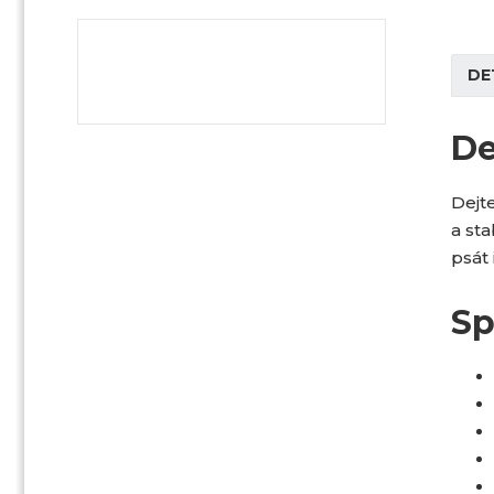
DE
De
Dejte
a stab
psát 
Sp