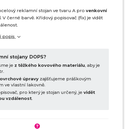
 ocelový reklamní stojan ve tvaru A pro
venkovní
í
. V černé barvě. Křídový popisovač (fix) je vidět
dálenost.
í popis
amní stojany DOPS?
jsme je
z těžkého kovového materiálu
, aby je
tr.
povrchové úpravy
zajišťujeme práškovým
m ve vlastní lakovně.
pisovač, pro který je stojan určený, je
vidět
kou vzdálenost
.