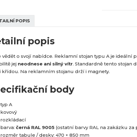
TAILNÍ POPIS
tailní popis
 vědět o svojí nabídce. Reklamní stojan typu A je ideální 
ilitě jej
neodnese ani silný vítr
. Standardně tento stojan 
i křídou. Na reklamním stojanu drží i magnety.
ecifikační body
typ A
kovový
rozkládací
barva:
černá RAL 9005
(ostatní barvy RAL na zakázku za 
rozměr tabule / desky: 470 × 850 mm