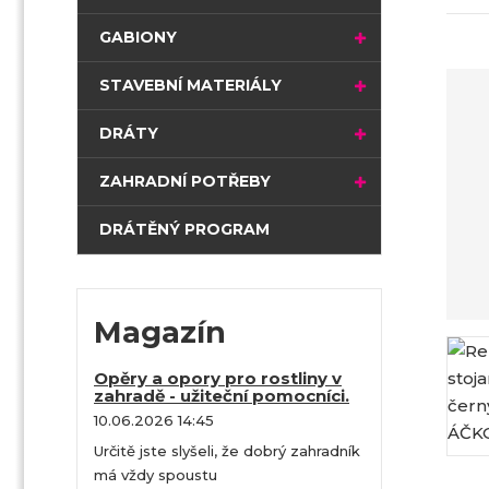
t
r
GABIONY
a
n
STAVEBNÍ MATERIÁLY
a
DRÁTY
ZAHRADNÍ POTŘEBY
DRÁTĚNÝ PROGRAM
Magazín
Opěry a opory pro rostliny v
zahradě - užiteční pomocníci.
10.06.2026 14:45
Určitě jste slyšeli, že dobrý zahradník
má vždy spoustu