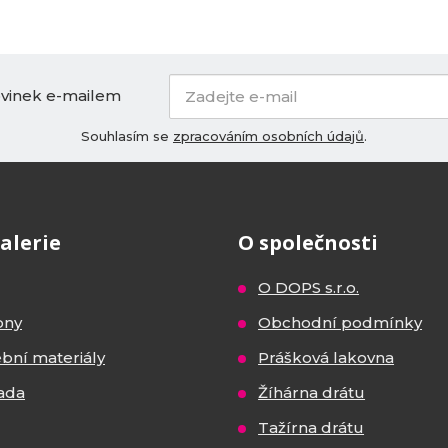
ovinek e-mailem
Souhlasím se
zpracováním osobních údajů
.
alerie
O společnosti
O DOPS s.r.o.
ony
Obchodní podmínky
ební materiály
Prášková lakovna
ada
Žíhárna drátu
Tažírna drátu