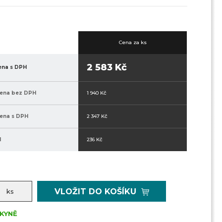
Cena za ks
2 583 Kč
ena s DPH
cena bez DPH
1 940 Kč
ena s DPH
2 347 Kč
H
236 Kč
VLOŽIT DO KOŠÍKU
ks
KYNĚ