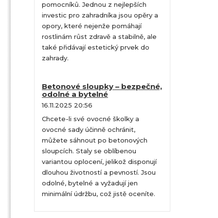
pomocníků. Jednou z nejlepších
investic pro zahradníka jsou opěry a
opory, které nejenže pomáhají
rostlinám růst zdravě a stabilně, ale
také přidávají estetický prvek do
zahrady.
Betonové sloupky – bezpečné,
odolné a bytelné
16.11.2025 20:56
Chcete-li své ovocné školky a
ovocné sady účinně ochránit,
můžete sáhnout po betonových
sloupcích. Staly se oblíbenou
variantou oplocení, jelikož disponují
dlouhou životností a pevností. Jsou
odolné, bytelné a vyžadují jen
minimální údržbu, což jistě oceníte.