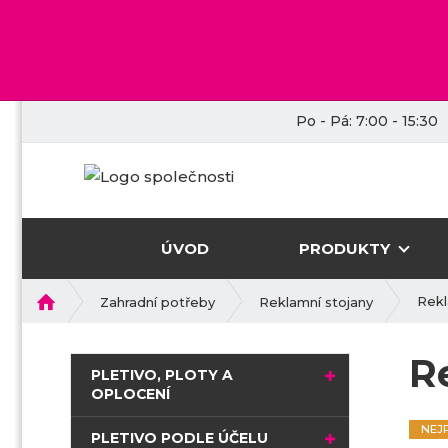
Po - Pá: 7:00 - 15:30
ÚVOD
PRODUKTY
Ú
Rekl
Zahradní potřeby
Reklamní stojany
v
o
R
d
PLETIVO, PLOTY A
n
OPLOCENÍ
í
NEJ
s
PLETIVO PODLE ÚČELU