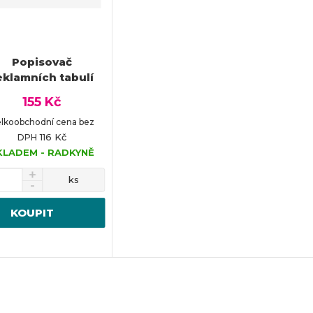
Popisovač
eklamních tabulí
155 Kč
lkoobchodní cena bez
116 Kč
DPH
KLADEM - RADKYNĚ
ks
KOUPIT