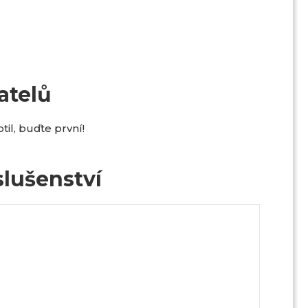
atelů
il, buďte první!
lušenství