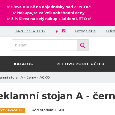
✅ Sleva 100 Kč na objednávky nad 2 990 Kč.
✅ Nakupujte za Velkoobchodní ceny.
✅ 5 % Sleva na celý nákup s kódem LETO ✅
+420 731 411 812
Fotogalerie
O fi
h
Vyhledat
l
e
d
KATALOG
PLETIVO PODLE ÚČELU
a
t
amní stojan A - černý - ÁČKO
eklamní stojan A - čer
K
K
Kód produktu:
6180
PRODÁVANĚJŠÍ
ó
ó