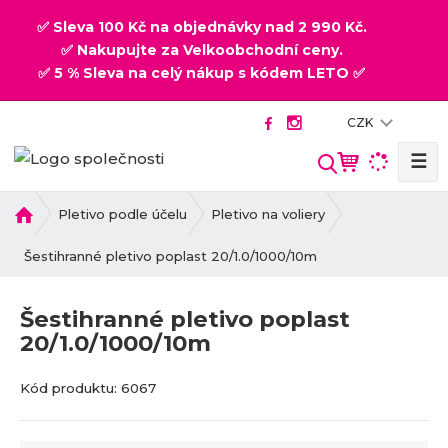
✅ Sleva 100 Kč na objednávky nad 2 990 Kč.
✅ Nakupujte za Velkoobchodní ceny.
✅ 5 % Sleva na celý nákup s kódem LETO ✅
CZK
☰
V
y
h
Ú
Pletivo podle účelu
Pletivo na voliery
v
l
o
Šestihranné pletivo poplast 20/1.0/1000/10m
e
d
d
n
a
Šestihranné pletivo poplast
í
t
20/1.0/1000/10m
s
t
K
K
r
Kód produktu:
6067
ó
ó
a
d
d
n