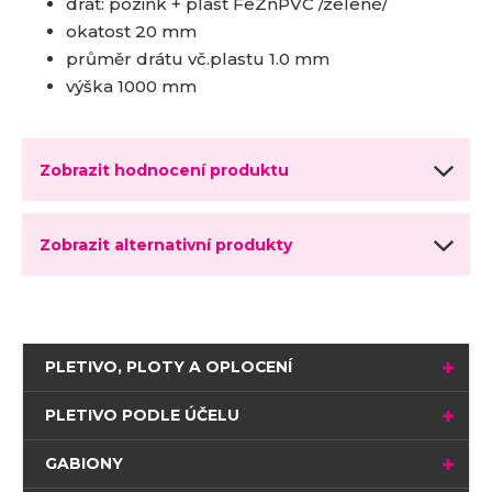
drát: pozink + plast FeZnPVC /zelené/
okatost 20 mm
průměr drátu vč.plastu 1.0 mm
výška 1000 mm
Zobrazit hodnocení produktu
Zobrazit alternativní produkty
PLETIVO, PLOTY A OPLOCENÍ
PLETIVO PODLE ÚČELU
GABIONY