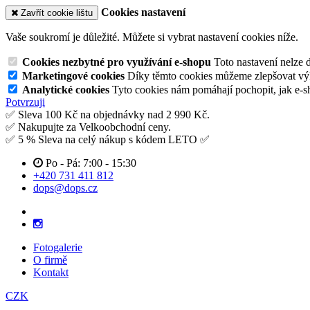
Cookies nastavení
Zavřít cookie lištu
Vaše soukromí je důležité. Můžete si vybrat nastavení cookies níže.
Cookies nezbytné pro využívání e-shopu
Toto nastavení nelze 
Marketingové cookies
Díky těmto cookies můžeme zlepšovat výko
Analytické cookies
Tyto cookies nám pomáhají pochopit, jak e-s
Potvrzuji
✅ Sleva 100 Kč na objednávky nad 2 990 Kč.
✅ Nakupujte za Velkoobchodní ceny.
✅ 5 % Sleva na celý nákup s kódem LETO ✅
Po - Pá: 7:00 - 15:30
+420 731 411 812
dops@dops.cz
Fotogalerie
O firmě
Kontakt
CZK