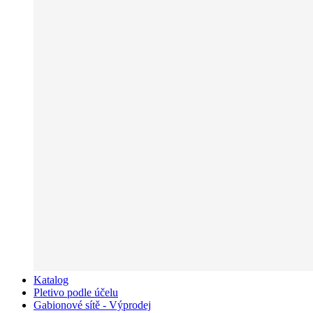
Katalog
Pletivo podle účelu
Gabionové sítě - Výprodej