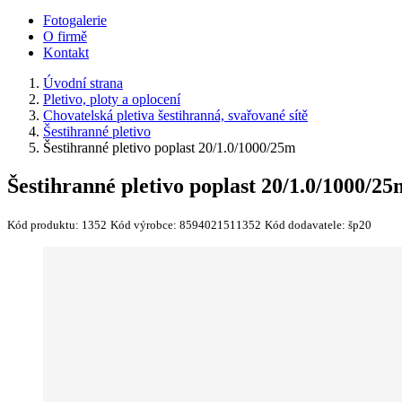
Fotogalerie
O firmě
Kontakt
Úvodní strana
Pletivo, ploty a oplocení
Chovatelská pletiva šestihranná, svařované sítě
Šestihranné pletivo
Šestihranné pletivo poplast 20/1.0/1000/25m
Šestihranné pletivo poplast 20/1.0/1000/25
Kód produktu:
1352
Kód výrobce:
8594021511352
Kód dodavatele:
šp20